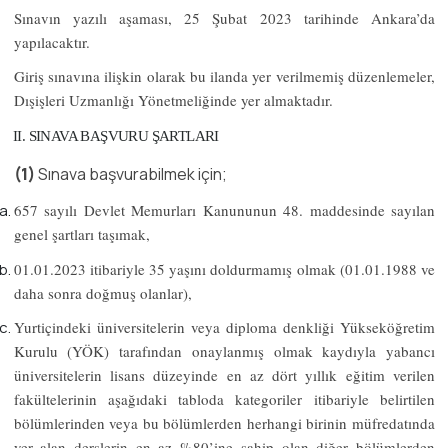
Sınavın yazılı aşaması,
25 Şubat 2023
tarihinde Ankara’da
yapılacaktır.
Giriş sınavına ilişkin olarak bu ilanda yer verilmemiş düzenlemeler,
Dışişleri Uzmanlığı Yönetmeliğinde yer almaktadır.
II. SINAVA BAŞVURU ŞARTLARI
(1)
Sınava başvurabilmek için;
657 sayılı Devlet Memurları Kanununun 48. maddesinde sayılan
genel şartları taşımak,
01.01.2023
itibariyle
35
yaşını doldurmamış olmak (
01.01.1988
ve
daha sonra doğmuş olanlar),
Yurtiçindeki üniversitelerin veya diploma denkliği Yükseköğretim
Kurulu (YÖK) tarafından onaylanmış olmak kaydıyla yabancı
üniversitelerin lisans düzeyinde en az dört yıllık eğitim verilen
fakültelerinin aşağıdaki tabloda kategoriler itibariyle belirtilen
bölümlerinden veya bu bölümlerden herhangi birinin müfredatında
yer alan derslerin en az %80’ine sahip olan diğer bölümlerden