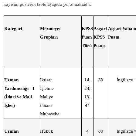
sayısını gösteren tablo aşağıda yer almaktadır.
Kategori
Mezuniyet
KPSS
Asgari
Asgari Yabanc
Grupları
Puan
KPSS
Puanı
Türü
Puanı
Uzman
İktisat
14,
80
İngilizce 
Yardımcılığı
-
I
İşletme
24,
(İdari ve Mali
Maliye
19,
İşler)
Finans
44
Muhasebe
Uzman
Hukuk
4
80
İngilizce 