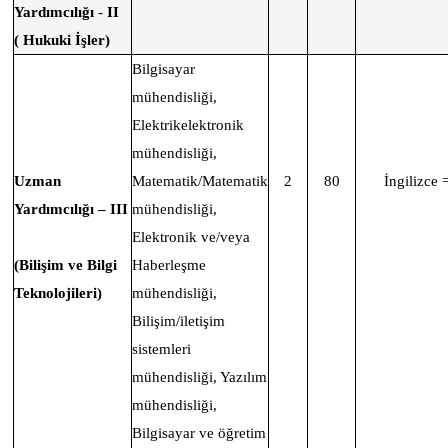
Yardımcılığı
-
II
(
Hukuki İşler)
Bilgisayar
mühendisliği,
Elektrikelektronik
mühendisliği,
Uzman
Matematik/Matematik
2
80
İngilizce 
Yardımcılığı – III
mühendisliği,
Elektronik ve/veya
(Bilişim ve Bilgi
Haberleşme
Teknolojileri)
mühendisliği,
Bilişim/iletişim
sistemleri
mühendisliği, Yazılım
mühendisliği,
Bilgisayar ve öğretim