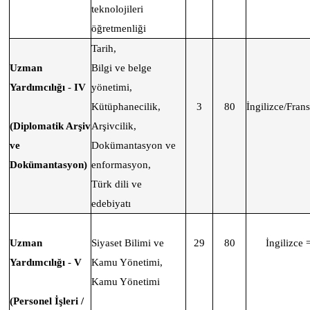
teknolojileri
öğretmenliği
Tarih,
Uzman
Bilgi ve belge
Yardımcılığı
-
IV
yönetimi,
Kütüphanecilik,
3
80
İngilizce/Fran
(Diplomatik Arşiv
Arşivcilik,
ve
Dokümantasyon ve
Dokümantasyon)
enformasyon,
Türk dili ve
edebiyatı
Uzman
Siyaset Bilimi ve
29
80
İngilizce 
Yardımcılığı
-
V
Kamu Yönetimi,
Kamu Yönetimi
(Personel İşleri /