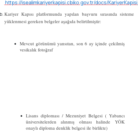
https://isealimkariyerkapisi.cbiko.gov.tr/docs/KariyerKapis
Kariyer Kapısı platformunda yapılan başvuru sırasında
sisteme
yüklenmesi gereken belgeler
aşağıda belirtilmiştir:
Mevcut görünümü yansıtan, son 6 ay içinde çekilmiş
vesikalık fotoğraf
Lisans diploması / Mezuniyet Belgesi ( Yabancı
üniversitelerden alınmış olması halinde YÖK
onaylı diploma denklik belgesi ile birlikte)