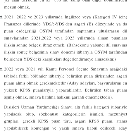
mezun olmak,
2021. 2022 ve 2023
yıllarında
İngilizce veya (Kategori IV için)
Fransızca
dillerinde YDS/e-YDS’den asgari (B) düzeyinde ya da
puan eşdeğerliği ÖSYM tarafından saptanmış uluslararası dil
sınavlarından
2021,2022 veya 2023
yıllarında alınan puanlara
ilişkin sonuç belgesi ibraz etmek, (Bahsekonu yabancı dil sınavına
ilişkin sonuç belgesinin sınav dönemi itibarıyla ÖSYM tarafından
belirlenen YDS’deki karşılıkları değerlendirmeye alınacaktır.)
2022 veya 2021 yılı
Kamu Personel Seçme Sınavının aşağıdaki
tabloda farklı bölümler itibariyle belirtilen puan türlerinden asgari
puanı almış olmak gerekmektedir (Aday adayları, başvurularını en
yüksek KPSS puanlarıyla yapacaklardır. Belirtilen taban puanı
aşmış olmak, sınava katılma hakkını garanti etmemektedir).
Dışişleri Uzman Yardımcılığı Sınavı altı farklı kategori itibariyle
yapılacak olup, sözkonusu kategorilerin isimleri, mezuniyet
grupları, gerekli KPSS puan türü, asgari KPSS puanı, atama
yapılabilecek kontenjan ve yazılı sınava kabul edilecek aday