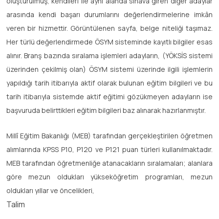
oluşturulmuş, kendileri ile aynı alanda sınava giren diğer adaylar
arasında kendi başarı durumlarını değerlendirmelerine imkân
veren bir hizmettir. Görüntülenen sayfa, belge niteliği taşımaz.
Her türlü değerlendirmede ÖSYM sisteminde kayıtlı bilgiler esas
alınır. Branş bazında sıralama işlemleri adayların, (YÖKSİS sistemi
üzerinden çekilmiş olan) ÖSYM sistemi üzerinde ilgili işlemlerin
yapıldığı tarih itibarıyla aktif olarak bulunan eğitim bilgileri ve bu
tarih itibarıyla sistemde aktif eğitimi gözükmeyen adayların ise
başvuruda belirttikleri eğitim bilgileri baz alınarak hazırlanmıştır.
Millî Eğitim Bakanlığı (MEB) tarafından gerçekleştirilen öğretmen
alımlarında KPSS P10, P120 ve P121 puan türleri kullanılmaktadır.
MEB tarafından öğretmenliğe atanacakların sıralamaları; alanlara
göre mezun oldukları yükseköğretim programları, mezun
oldukları yıllar ve öncelikleri,
Talim