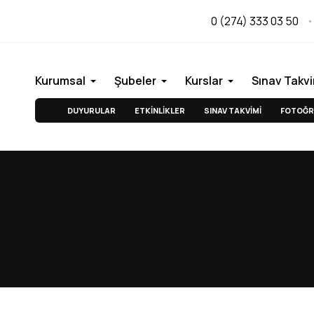
0 (274) 333 03 50
Kurumsal
Şubeler
Kurslar
Sınav Takvi
DUYURULAR
ETKİNLİKLER
SINAV TAKVİMİ
FOTOĞR