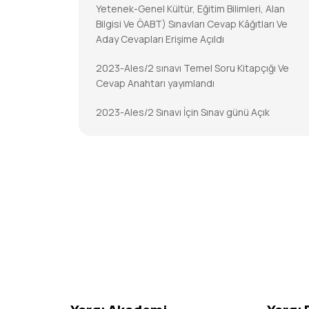
Yetenek-Genel Kültür, Eğitim Bilimleri, Alan
Bilgisi Ve ÖABT) Sınavları Cevap Kâğıtları Ve
Aday Cevapları Erişime Açıldı
2023-Ales/2 sınavı Temel Soru Kitapçığı Ve
Cevap Anahtarı yayımlandı
2023-Ales/2 Sınavı İçin Sınav günü Açık
Tutulacak İl/ilçe Nüfus Müdürlükleri
2023-DGS Cevap Kâğıtları Ve Aday Cevapları
Erişime Açıldı
2023-DGS Sonuçları Açıklandı
2023-KPSS-Öabt: Temel Soru Kitapçıkları Ve
Cevap Anahtarları Yayımlandı
2023-KPSS-ÖABT İçin Sınav Günü Açık
Tutulacak İl/ilçe Nüfus Müdürlükleri