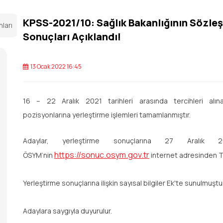
KPSS-2021/10: Sağlık Bakanlığının Sözleş
nları
Sonuçları Açıklandı!
13 Ocak 2022 16:45
16 – 22 Aralık 2021 tarihleri arasında tercihleri alın
pozisyonlarına yerleştirme işlemleri tamamlanmıştır.
Adaylar, yerleştirme sonuçlarına 27 Aralık 2
https://sonuc.osym.gov.tr
ÖSYM’nin
internet adresinden T.C.
Yerleştirme sonuçlarına ilişkin sayısal bilgiler Ek'te sunulmuştur
Adaylara saygıyla duyurulur.