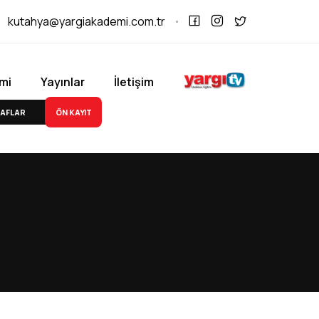
kutahya@yargiakademi.com.tr
mi
Yayınlar
İletişim
ÖN KAYIT
AFLAR