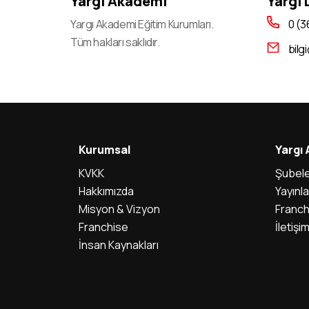
Yargı Akademi
Yargı
2022-KPSS (Lisans, Ön Lisans Ve
Yargı Akademi Eğitim Kurumları.
0 (3
Ortaöğretim): Branş Bazında Sıralamaların
Güncellenmesi
Tüm hakları saklıdır.
bilg
2023-KPSS Alan Bilgisi Oturumlarının Temel
Soru Kitapçıkları Ve Cevap Anahtarları
Yayımlandı
2023-KPSS Öğretmenlik Alan Bilgisi Testi
(Öabt) sınava Giriş Belgeleri Erişime Açıldı
Kurumsal
Yargı
2023-KPSS Alan Bilgisi Oturumları için Sınav
KVKK
Şubele
Günü Açık Tutulacak İl/ilçe Nüfus Müdürlükleri
Hakkımızda
Yayınla
Misyon & Vizyon
Franch
2023-KPSS A Grubu Ve Öğretmenlik Sınavı
Franchise
İletişi
Genel Yetenek-Genel Kültür/eğitim Bilimleri
İnsan Kaynakları
Oturumlarının Temel Soru Kitapçıkları Ve
Cevap Anahtarları Yayımlandı
2023-Dgs: Temel Soru Kitapçığı Ve Cevap
Anahtarı yayımlandı