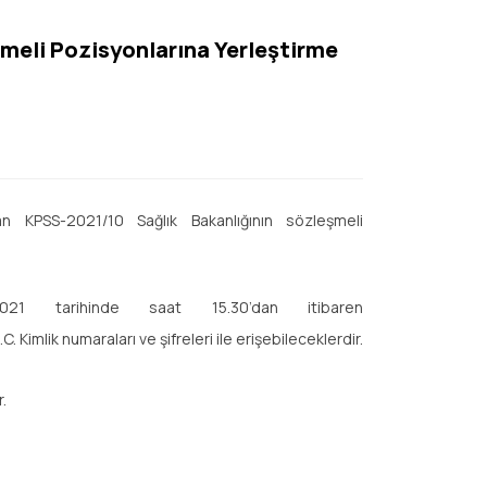
meli Pozisyonlarına Yerleştirme
an KPSS-2021/10 Sağlık Bakanlığının sözleşmeli
021 tarihinde saat 15.30’dan itibaren
 Kimlik numaraları ve şifreleri ile erişebileceklerdir.
.