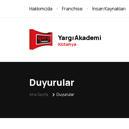
Hakkımızda
Franchise
İnsan Kaynakları
Yargı Akademi
Kütahya
Duyurular
Ana Sayfa
Duyurular