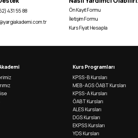
 Destek
Nasıl Yardımcı Olabilir
Ön Kayıt Formu
62) 431 55 88
İletişim Formu
i@yargiakademi.com.tr
Kurs Fiyat Hesapla
 Akademi
Kurs Programları
rimiz
KPSS-B Kursları
rımız
MEB-AGS ÖABT Kursları
ise
KPSS-A Kursları
m
ÖABT Kursları
ALES Kursları
DGS Kursları
EKPSS Kursları
YDS Kursları