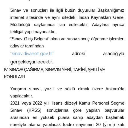
Sınav ve sonuçları ile ilgili bütün duyurular Başkanlığımız
internet sitesinde ve aynı sitedeki İnsan Kaynakları Genel
Müdürlüğü sayfasında ilan edilecektir. Adaylara ayrıca
tebligat yapılmayacaktır.
“Sınav Giriş Belgesi” alma ve sınav sonuç öğrenme işlemleri
adaylar tarafından
“sinav.diyanet.gov.tr”
adresi aracılığıyla
gerçekleştirilecektir.
IV. SINAVA ÇAĞIRMA, SINAVIN YERİ, TARİHİ, ŞEKLİ VE
KONULARI
Yarışma sınavı, yazılı ve sözlü olmak üzere Ankara’da
yapılacaktır.
2021 veya 2022 yılı lisans düzeyi Kamu Personel Seçme
Sınavı (KPSS) sonuçlarına göre yapılan başvurular
arasından en yüksek puana sahip adaydan başlamak
suretiyle atama yapılacak kadro sayısının 20 (yirmi) katı