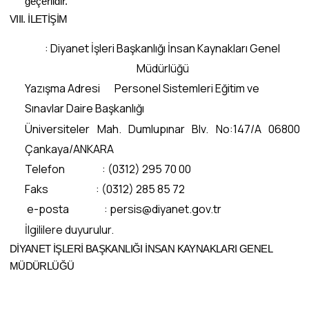
geçerlidir.
VIII. İLETİŞİM
: Diyanet İşleri Başkanlığı İnsan Kaynakları Genel
Müdürlüğü
Yazışma Adresi Personel Sistemleri Eğitim ve
Sınavlar Daire Başkanlığı
Üniversiteler Mah. Dumlupınar Blv. No:147/A 06800
Çankaya/ANKARA
Telefon : (0312) 295 70 00
Faks : (0312) 285 85 72
e-posta : persis@diyanet.gov.tr
İlgililere duyurulur.
DİYANET İŞLERİ BAŞKANLIĞI İNSAN KAYNAKLARI GENEL
MÜDÜRLÜĞÜ