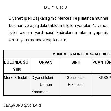
D U Y U R U
Diyanet İşleri Başkanlığımız Merkez Teşkilatında münhal
bulunan ve aşağıdaki tabloda bilgileri yer alan “Diyanet
işleri uzman yardımcısı” kadrolarına atama yapmak
üzere yarışma sınavı yapılacaktır.
MÜNHAL KADROLARA AİT BİLG
BULUNDUĞU
UNVAN
SINIF
PUAN TÜ
YER
Merkez Teşkilatı
Diyanet İşleri
Genel İdare
KPSSP
Uzman
Hizmetleri
Yardımcısı
I. BAŞVURU ŞARTLARI