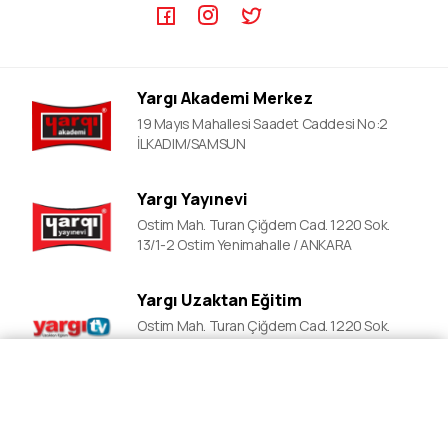
ÖABT Video Dersler
DGS Kursları
DGS Video Dersler
EKPSS Kursları
ALES Video Dersler
YDS Kursları
Yargı Akademi Merkez
YDS Video Ders
19 Mayıs Mahallesi Saadet Caddesi No:2
İLKADIM/SAMSUN
Yargı Yayınevi
Ostim Mah. Turan Çiğdem Cad. 1220 Sok.
13/1-2 Ostim Yenimahalle / ANKARA
Yargı Uzaktan Eğitim
Ostim Mah. Turan Çiğdem Cad. 1220 Sok.
13/1-2 Ostim Yenimahalle / ANKARA
Fiyat Al
Ön Kayıt