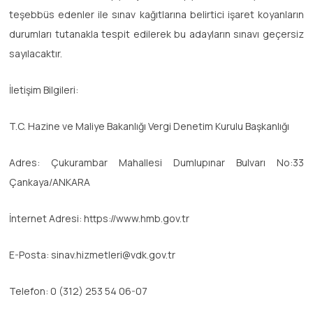
teşebbüs edenler ile sınav kağıtlarına belirtici işaret koyanların
durumları tutanakla tespit edilerek bu adayların sınavı geçersiz
sayılacaktır.
İletişim Bilgileri:
T.C. Hazine ve Maliye Bakanlığı Vergi Denetim Kurulu Başkanlığı
Adres: Çukurambar Mahallesi Dumlupınar Bulvarı No:33
Çankaya/ANKARA
İnternet Adresi: https://www.hmb.gov.tr
E-Posta: sinav.hizmetleri@vdk.gov.tr
Telefon: 0 (312) 253 54 06-07