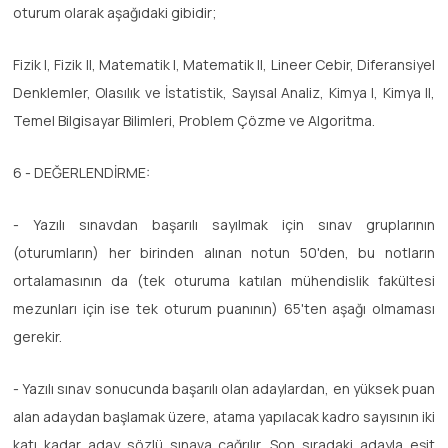
oturum olarak aşağıdaki gibidir;
Fizik I, Fizik II, Matematik I, Matematik II, Lineer Cebir, Diferansiyel
Denklemler, Olasılık ve İstatistik, Sayısal Analiz, Kimya I, Kimya II,
Temel Bilgisayar Bilimleri, Problem Çözme ve Algoritma.
6 - DEĞERLENDİRME:
- Yazılı sınavdan başarılı sayılmak için sınav gruplarının
(oturumların) her birinden alınan notun 50'den, bu notların
ortalamasının da (tek oturuma katılan mühendislik fakültesi
mezunları için ise tek oturum puanının) 65'ten aşağı olmaması
gerekir.
- Yazılı sınav sonucunda başarılı olan adaylardan, en yüksek puan
alan adaydan başlamak üzere, atama yapılacak kadro sayısının iki
katı kadar aday sözlü sınava çağrılır. Son sıradaki adayla eşit