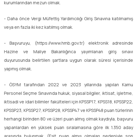
kurumlarından mezun olmak.
- Daha önce Vergi Müfettiş Yardımcılığı Giriş Sınavına katılmamış
veya en fazla iki kez katılmış olmak.
- Başvuruyu, (https://www.hmb.gov.tr) elektronik adresinde
Hazine ve Maliye Bakanlığınca yayımlanan giriş sınavı
duyurusunda belirtilen şartlara uygun olarak süresi içerisinde
yapmış olmak.
- ÖSYM tarafından 2022 ve 2023 yıllarında yapılan Kamu
Personel Seçme Sınavında hukuk, siyasal bilgiler, iktisat, işletme,
iktisadi ve idari bilimler fakülteleri için KPSSP17, KPSS18, KPSSP22,
KPSSP23, KPSSP27, KPSSP28, KPSSP47 ve KPSSP48 puan türlerinin
herhangi birinden 80 ve üzeri puan almış olmak kaydıyla, başvuru
yapanlardan en yüksek puan sıralamasına göre ilk 1.350 aday
arasında bulunmak. (Eşit puan almış olmaları nedeniyle son