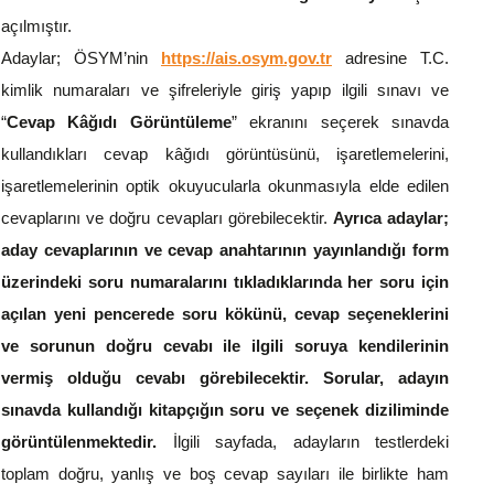
açılmıştır.
Adaylar; ÖSYM’nin
https://ais.osym.gov.tr
adresine T.C.
kimlik numaraları ve şifreleriyle giriş yapıp ilgili sınavı ve
“
Cevap Kâğıdı Görüntüleme
” ekranını seçerek sınavda
kullandıkları cevap kâğıdı görüntüsünü, işaretlemelerini,
işaretlemelerinin optik okuyucularla okunmasıyla elde edilen
cevaplarını ve doğru cevapları görebilecektir.
Ayrıca adaylar;
aday cevaplarının ve cevap anahtarının yayınlandığı form
üzerindeki soru numaralarını tıkladıklarında her soru için
açılan yeni pencerede soru kökünü, cevap seçeneklerini
ve sorunun doğru cevabı ile ilgili soruya kendilerinin
vermiş olduğu cevabı görebilecektir. Sorular, adayın
sınavda kullandığı kitapçığın soru ve seçenek diziliminde
görüntülenmektedir.
İlgili sayfada, adayların testlerdeki
toplam doğru, yanlış ve boş cevap sayıları ile birlikte ham