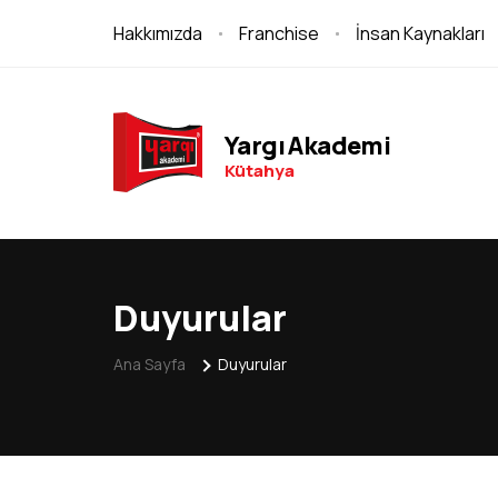
Hakkımızda
Franchise
İnsan Kaynakları
Yargı Akademi
Kütahya
Duyurular
Ana Sayfa
Duyurular