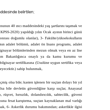
ddesinde belirtilen;
Kanunun 40 ıncı maddesindeki yaş şartlarını taşımak ve
n KPSS-2020) yapıldığı yılın Ocak ayının birinci günü
onrası doğumlu olanlar),
3-
Fakülte/yüksekokulların
ın adalet bölümü, adalet ön lisans programı, adalet
 bilgisayar bölümlerinden mezun olmak veya en az lise
itim Bakanlığınca onaylı ya da kamu kurumu ve
bilgisayar sertifikasına (Usulüne uygun sertifika veya
meyecektir.) sahip bulunmak,
ş olsa bile; kasten işlenen bir suçtan dolayı bir yıl
sa bile devletin güvenliğine karşı suçlar, Anayasal
rüşvet, hırsızlık, dolandırıcılık, sahtecilik, güveni
fasına fesat karıştırma, suçtan kaynaklanan mal varlığı
mak,
6-
Askerlik durumu bakımından; askerlikle ilgisi