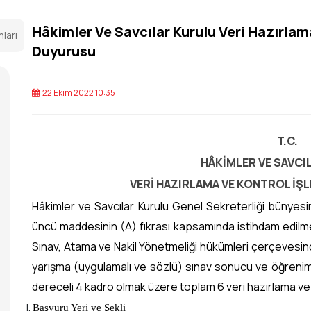
Hâkimler Ve Savcılar Kurulu Veri Hazırlam
nları
Duyurusu
22 Ekim 2022 10:35
T.C.
HÂKİMLER VE SAVCI
VERİ HAZIRLAMA VE KONTROL İŞ
Hâkimler ve Savcılar Kurulu Genel Sekreterliği bünyes
üncü maddesinin (A) fıkrası kapsamında istihdam edilme
Sınav, Atama ve Nakil Yönetmeliği hükümleri çerçevesind
yarışma (uygulamalı ve sözlü) sınav sonucu ve öğreni
dereceli 4 kadro olmak üzere toplam 6 veri hazırlama ve k
Başvuru Yeri ve Şekli