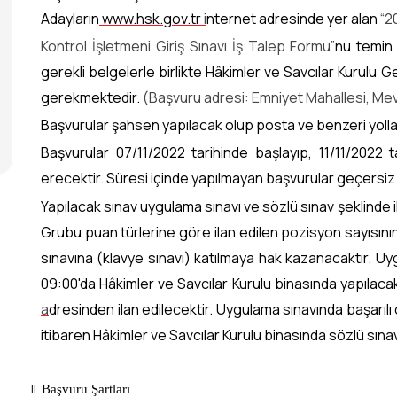
Adayların
www.hsk.gov.tr
i
nternet adresinde yer alan
“2
Kontrol İşletmeni Giriş Sınavı İş Talep Formu”
nu temin 
gerekli belgelerle birlikte Hâkimler ve Savcılar Kurulu 
gerekmektedir.
(Başvuru adresi: Emniyet Mahallesi, Me
Başvurular şahsen yapılacak olup posta ve benzeri yolla
Başvurular 07/11/2022 tarihinde başlayıp, 11/11/2022 ta
erecektir. Süresi içinde yapılmayan başvurular geçersiz 
Yapılacak sınav uygulama sınavı ve sözlü sınav şeklinde i
Grubu puan türlerine göre ilan edilen pozisyon sayısını
sınavına (klavye sınavı) katılmaya hak kazanacaktır. U
09:00'da Hâkimler ve Savcılar Kurulu binasında yapılacak
a
dresinden ilan edilecektir. Uygulama sınavında başarılı 
itibaren Hâkimler ve Savcılar Kurulu binasında sözlü sınav
Başvuru Şartları