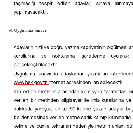
taşımadığı tespit edilen adaylar, sınava alınmay
yapılmayacaktır.
Uygulama Sınavı
Adayların hızlı ve doğru yazma kabiliyetinin ölçülmesi 
kurallarına ve noktalama işaretlerine uyularak
gerçekleştirilecektir.
Uygulama sınavında adaylardan yazmaları istenilece
www.hsk.gov.tr
i
nternet adresinden ilan edilecektir.
İlan edilen metinler arasından komisyon tarafından sı
verilen bir metinden bilgisayar ile imla kurallarına v
dakikada yanlışsız en az 90 kelime yazan adaylar başar
belirlenmesinde verilen metne sadık kalınıp kalınmadığı, y
kelime ve cümle tekrarları nedeniyle metnin anlam 