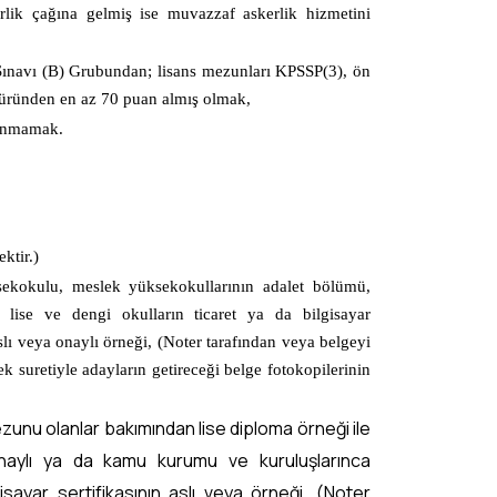
ik çağına gelmiş ise muvazzaf askerlik hizmetini
ınavı (B) Grubundan; lisans mezunları KPSSP(3), ön
türünden en az 70 puan almış olmak,
lunmamak.
ktir.)
sekokulu, meslek yüksekokullarının adalet bölümü,
 lise ve dengi okulların ticaret ya da bilgisayar
ı veya onaylı örneği, (Noter tarafından veya belgeyi
suretiyle adayların getireceği belge fotokopilerinin
ezunu olanlar bakımından lise diploma örneği ile
a onaylı ya da kamu kurumu ve kuruluşlarınca
sayar sertifikasının aslı veya örneği, (Noter