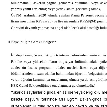
bulunmamak, askerlik çağına gelmemiş bulunmak veya askerl
yapmış yahut ertelenmiş veya yedek sınıfa geçirilmiş olmak,
ÖSYM tarafından 2020 yılında yapılan Kamu Personel Seçme S
lisans mezunları KPSSP(93) ve lise mezunları KPSSP(94) puan 
Görevini devamlı yapmasına engel olabilecek akıl hastalığı bu
Başvuru İçin Gerekli Belgeler
İş talep formu, (
www.hsk.gov.tr
internet adresinden temin edilece
Fakülte veya yüksekokulların bilgisayar bölümü, adalet yük
adalet ön lisans programı, adalet meslek lisesi veya diğer
bölümlerinden mezun olanlar bakımından öğrenim belgesinin asl
veren öğretim kurumunca onaylanmış olması ya da aslı görülmek 
HSK Genel Sekreterliğince onaylanması gerekmektedir.)
Yukarıda sayılanlar dışında, en az lise veya dengi okul m
birlikte başvuru tarihinde Milli Eğitim Bakanlığınc
düzenlenen kurslar sonucu verilen daktilo ya da bilgi