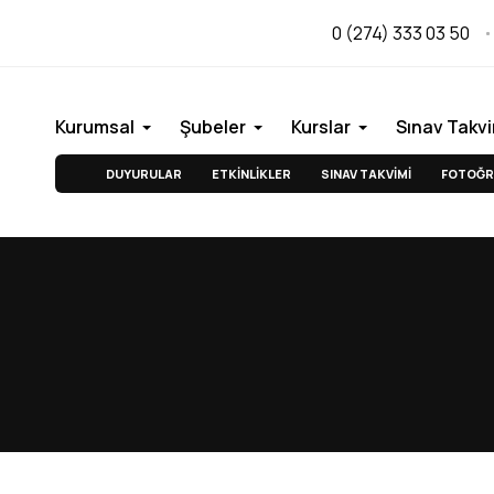
0 (274) 333 03 50
Kurumsal
Şubeler
Kurslar
Sınav Takvi
DUYURULAR
ETKİNLİKLER
SINAV TAKVİMİ
FOTOĞR