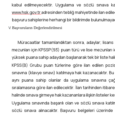
kabul edilmeyecektir. Uygulama ve sözlü sınava kat
www.hsk.gov.tr
adresinden tebliğ mahiyetinde ilan edil
başvuru sahiplerine herhangi bir bildirimde bulunulmayac
Başvuruların Değerlendirilmesi
Müracaatlar tamamlandıktan sonra, adaylar; lisans m
mezunları için KPSSP(93) puan türü ve lise mezunları 
yüksek puana sahip adaydan başlanarak tek bir liste hali
KPSS(B) Grubu puan türlerine göre ilan edilen pozi
sınavına (klavye sınavı) katılmaya hak kazanacaktır. Bu
aynı puana sahip olanlar da uygulama sınavına çağı
sıralamasına göre ilan edilecektir. İlan tarihinden itiba
halinde sınava girmeye hak kazananlara ilişkin listeler ke
Uygulama sınavında başarılı olan ve sözlü sınava katılma
sözlü sınava alınacaktır. Başvuru belgeleri üzerinde