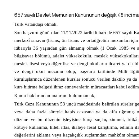
657 sayılı Devlet Memurları Kanununun değişik 48 inci ma
Türk vatandaşı olmak,
Son başvuru günü olan 11/11/2022 tarihi itibarı ile 657 sayılı 
merkezî sınavın (lisans, ön lisans ve ortaöğretim mezunları içi
itibarıyla 36 yaşından gün almamış olmak (1 Ocak 1985 ve s
bilgisayar bölümü, adalet yüksekokulu, meslek yüksekokulların
meslek lisesi veya diğer lise ve dengi okulların ticaret ya da
ve dengi okul mezunu olup, başvuru tarihinde Milli Eğ
kuruluşlarınca düzenlenen kurslar sonucu verilen daktilo ya da 
kurs bitirme belgesi ibraz etmeyenlerin müracaatları kabul edil
Kamu haklarından mahrum bulunmamak,
Türk Ceza Kanununun 53 üncü maddesinde belirtilen süreler geçmi
veya daha fazla süreyle hapis cezasına ya da affa uğramış ol
düzene ve bu düzenin işleyişine karşı suçlar, zimmet, irtikâp, 
kötüye kullanma, hileli iflas, ihaleye fesat karıştırma, edimin i
değerlerini aklama veya kaçakçılık suçlarından mahkûm olma