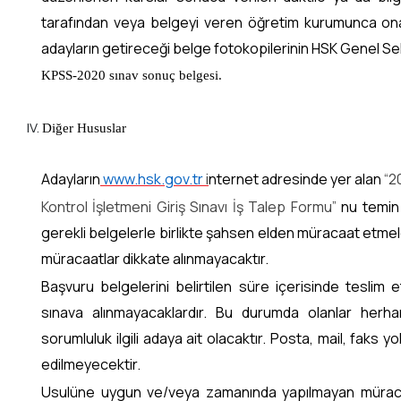
tarafından veya belgeyi veren öğretim kurumunca ona
adayların getireceği belge fotokopilerinin HSK Genel S
KPSS-2020 sınav sonuç belgesi.
Diğer Hususlar
Adayların
www.hsk.gov.tr
i
nternet adresinde yer alan
“2
Kontrol İşletmeni Giriş Sınavı İş Talep Formu”
nu temin 
gerekli belgelerle birlikte şahsen elden müracaat etm
müracaatlar dikkate alınmayacaktır.
Başvuru belgelerini belirtilen süre içerisinde tesli
sınava alınmayacaklardır. Bu durumda olanlar herh
sorumluluk ilgili adaya ait olacaktır. Posta, mail, faks 
edilmeyecektir.
Usulüne uygun ve/veya zamanında yapılmayan müracaat