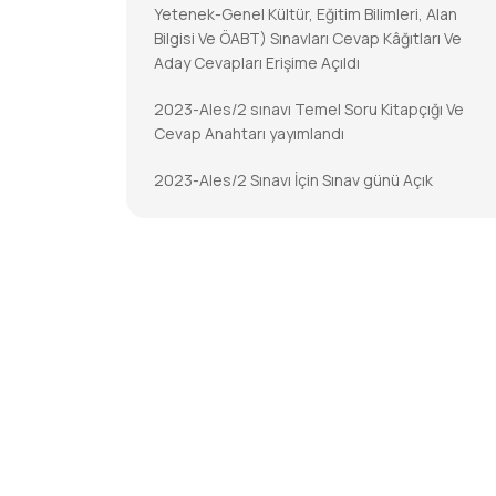
Yetenek-Genel Kültür, Eğitim Bilimleri, Alan
Bilgisi Ve ÖABT) Sınavları Cevap Kâğıtları Ve
Aday Cevapları Erişime Açıldı
2023-Ales/2 sınavı Temel Soru Kitapçığı Ve
Cevap Anahtarı yayımlandı
2023-Ales/2 Sınavı İçin Sınav günü Açık
Tutulacak İl/ilçe Nüfus Müdürlükleri
2023-DGS Cevap Kâğıtları Ve Aday Cevapları
Erişime Açıldı
2023-DGS Sonuçları Açıklandı
2023-KPSS-Öabt: Temel Soru Kitapçıkları Ve
Cevap Anahtarları Yayımlandı
2023-KPSS-ÖABT İçin Sınav Günü Açık
Tutulacak İl/ilçe Nüfus Müdürlükleri