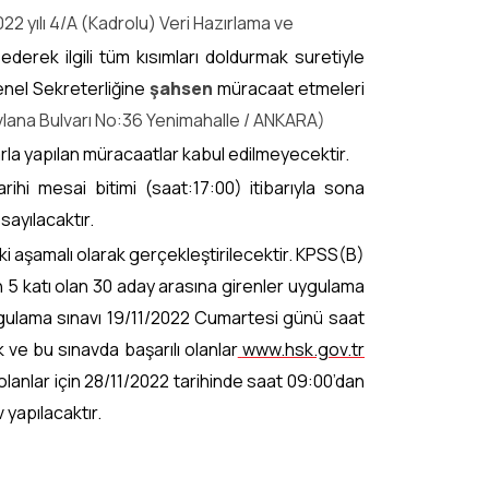
022 yılı 4/A (Kadrolu) Veri Hazırlama ve
ederek ilgili tüm kısımları doldurmak suretiyle
Genel Sekreterliğine
şahsen
müracaat etmeleri
vlana Bulvarı No:36 Yenimahalle / ANKARA)
rla yapılan müracaatlar kabul edilmeyecektir.
rihi mesai bitimi (saat:17:00) itibarıyla sona
sayılacaktır.
ki aşamalı olarak gerçekleştirilecektir. KPSS(B)
n 5 katı olan 30 aday arasına girenler uygulama
ygulama sınavı 19/11/2022 Cumartesi günü saat
 ve bu sınavda başarılı olanlar
www.hsk.gov.tr
olanlar için 28/11/2022 tarihinde saat 09:00’dan
 yapılacaktır.