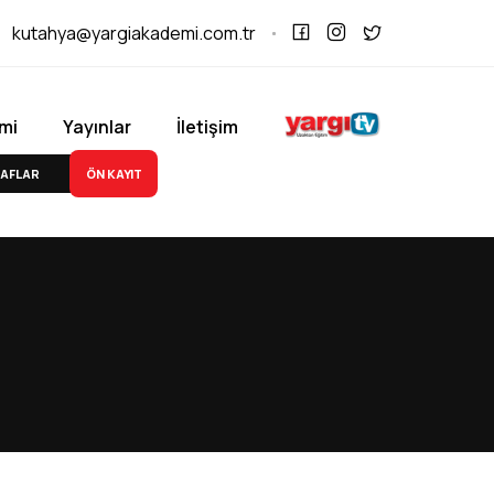
kutahya@yargiakademi.com.tr
mi
Yayınlar
İletişim
ÖN KAYIT
AFLAR