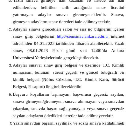
Yazılı sınava girmeye hak kazanan ve listede adı ilan
edilenlerden, belirtilen tarih aralığında sınav ücretini
yatırmayan adaylar sınava giremeyeceklerdir. Sınava,
girmeyen adayların sınav ücretleri iade edilmeyecektir.
Adaylar sınava girecekleri salon ve sıra no bilgilerini içeren
sınav giriş belgelerini
http://semsinav.ankara.edu.tr
internet
adresinden
04.01.2023
tarihinden itibaren alabilecektir. Yazılı
sınav,
08.01.2023 Pazar
günü saat
14:00
’da Ankara
Üniversitesi Yerleşkelerinde gerçekleştirilecektir.
Adaylar sınava; sınav giriş belgesi ve üzerinde T.C. Kimlik
numarasını bulunan, süresi geçerli ve güncel fotoğraflı bir
kimlik belgesi (Nüfus Cüzdanı, T.C. Kimlik Kartı, Sürücü
Belgesi, Pasaport) ile girebileceklerdir.
Başvuru koşullarını taşımayan, başvurusu geçersiz sayılan,
sınava girmeyen/giremeyen, sınava alınmayan veya sınavdan
çıkarılan, sınavda başarı sağlayamayan veya sınavı geçersiz
sayılan adayların ödedikleri ücretler iade edilmeyecektir.
Yazılı sınavdan başarılı sayılmak ve sözlü sınava katılabilmek