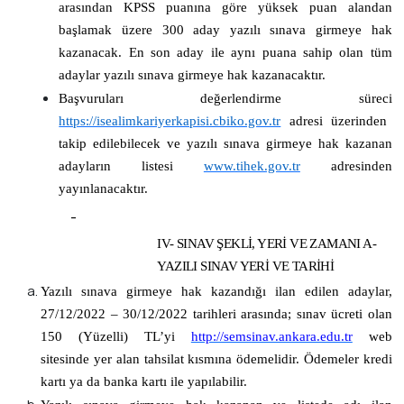
arasından KPSS puanına göre yüksek puan alandan
başlamak üzere 300 aday yazılı sınava girmeye hak
kazanacak. En son aday ile aynı puana sahip olan tüm
adaylar yazılı sınava girmeye hak kazanacaktır.
Başvuruları değerlendirme süreci
https://isealimkariyerkapisi.cbiko.gov.tr
adresi üzerinden
takip edilebilecek ve yazılı sınava girmeye hak kazanan
adayların listesi
www.tihek.gov.tr
a
dresinden
yayınlanacaktır.
-
IV- SINAV ŞEKLİ, YERİ VE ZAMANI A-
YAZILI SINAV YERİ VE TARİHİ
Yazılı sınava girmeye hak kazandığı ilan edilen adaylar,
27/12/2022 – 30/12/2022
tarihleri arasında; sınav ücreti olan
150 (Yüzelli
)
TL
’yi
http://semsinav.ankara.edu.tr
web
sitesinde yer alan tahsilat kısmına ödemelidir. Ödemeler kredi
kartı ya da banka kartı ile yapılabilir.