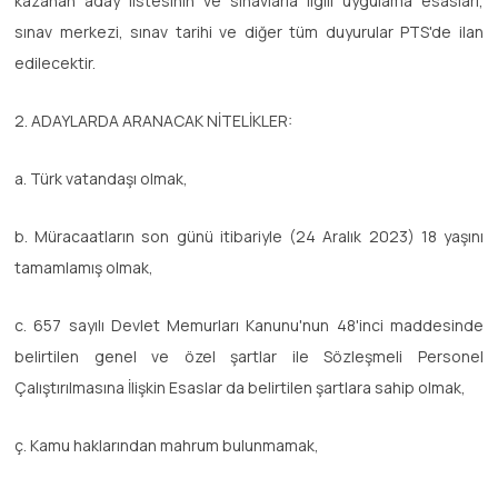
kazanan aday listesinin ve sınavlarla ilgili uygulama esasları,
sınav merkezi, sınav tarihi ve diğer tüm duyurular PTS'de ilan
edilecektir.
2. ADAYLARDA ARANACAK NİTELİKLER:
a. Türk vatandaşı olmak,
b. Müracaatların son günü itibariyle (24 Aralık 2023) 18 yaşını
tamamlamış olmak,
c. 657 sayılı Devlet Memurları Kanunu'nun 48'inci maddesinde
belirtilen genel ve özel şartlar ile Sözleşmeli Personel
Çalıştırılmasına İlişkin Esaslar da belirtilen şartlara sahip olmak,
ç. Kamu haklarından mahrum bulunmamak,