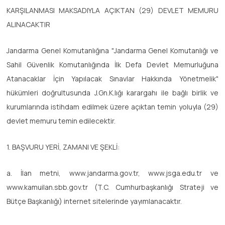
KARŞILANMASI MAKSADIYLA AÇIKTAN (29) DEVLET MEMURU
ALINACAKTIR
Jandarma Genel Komutanlığına "Jandarma Genel Komutanlığı ve
Sahil Güvenlik Komutanlığında İlk Defa Devlet Memurluğuna
Atanacaklar İçin Yapılacak Sınavlar Hakkında Yönetmelik"
hükümleri doğrultusunda J.Gn.K.lığı karargahı ile bağlı birlik ve
kurumlarında istihdam edilmek üzere açıktan temin yoluyla (29)
devlet memuru temin edilecektir.
1. BAŞVURU YERİ, ZAMANI VE ŞEKLİ:
a. İlan metni, www.jandarma.gov.tr, www.jsga.edu.tr ve
www.kamuilan.sbb.gov.tr (T.C. Cumhurbaşkanlığı Strateji ve
Bütçe Başkanlığı) internet sitelerinde yayımlanacaktır.