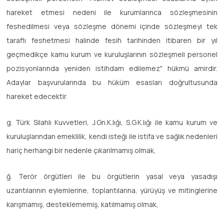
hareket etmesi nedeni ile kurumlarınca sözleşmesinin
feshedilmesi veya sözleşme dönemi içinde sözleşmeyi tek
taraflı feshetmesi halinde fesih tarihinden itibaren bir yıl
geçmedikçe kamu kurum ve kuruluşlarının sözleşmeli personel
pozisyonlarında yeniden istihdam edilemez" hükmü amirdir.
Adaylar başvurularında bu hüküm esasları doğrultusunda
hareket edecektir.
g. Türk Silahlı Kuvvetleri, J.Gn.K.lığı, S.G.K.lığı ile kamu kurum ve
kuruluşlarından emeklilik, kendi isteği ile istifa ve sağlık nedenleri
hariç herhangi bir nedenle çıkarılmamış olmak,
ğ. Terör örgütleri ile bu örgütlerin yasal veya yasadışı
uzantılarının eylemlerine, toplantılarına, yürüyüş ve mitinglerine
karışmamış, desteklememiş, katılmamış olmak,