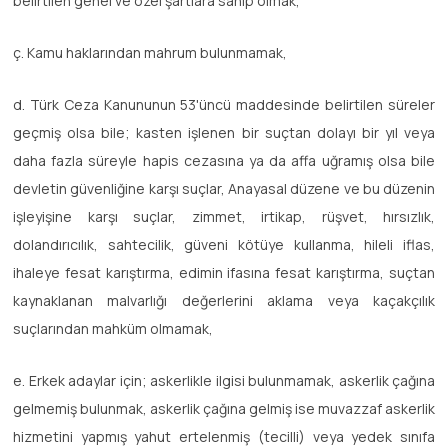
belirtilen genel ve özel şartlara sahip olmak,
ç. Kamu haklarından mahrum bulunmamak,
d. Türk Ceza Kanununun 53'üncü maddesinde belirtilen süreler
geçmiş olsa bile; kasten işlenen bir suçtan dolayı bir yıl veya
daha fazla süreyle hapis cezasına ya da affa uğramış olsa bile
devletin güvenliğine karşı suçlar, Anayasal düzene ve bu düzenin
işleyişine karşı suçlar, zimmet, irtikap, rüşvet, hırsızlık,
dolandırıcılık, sahtecilik, güveni kötüye kullanma, hileli iflas,
ihaleye fesat karıştırma, edimin ifasına fesat karıştırma, suçtan
kaynaklanan malvarlığı değerlerini aklama veya kaçakçılık
suçlarından mahküm olmamak,
e. Erkek adaylar için; askerlikle ilgisi bulunmamak, askerlik çağına
gelmemiş bulunmak, askerlik çağına gelmiş ise muvazzaf askerlik
hizmetini yapmış yahut ertelenmiş (tecilli) veya yedek sınıfa