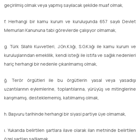
geçirilmiş olmak veya yapmış sayılacak şekilde muaf olmak,
f. Herhangi bir kamu kurum ve kuruluşunda 657 sayılı Devlet
Memurları Kanununa tabi görevlerde çalışıyor olmamak,
g. Türk Silahlı Kuvvetleri, J.Gn.K.lığı, S.G.K.lığı ile kamu kurum ve
kuruluşlarından emeklilik, kendi isteği ile istifa ve sağlık nedenleri
hariç herhangi bir nedenle çıkarılmamış olmak,
ğ. Terör örgütleri ile bu örgütlerin yasal veya yasadışı
uzantılarının eylemlerine, toplantılarına, yürüyüş ve mitinglerine
karışmamış, desteklememiş, katılmamış olmak,
h. Başvuru tarihinde herhangi bir siyasi partiye üye olmamak,
ı. Yukarıda belirtilen şartlara ilave olarak ilan metninde belirtilen
özel şartları sağlamak.