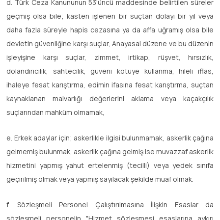
d. Türk Ceza Kanununun 53'üncü maddesinde belirtilen süreler
geçmiş olsa bile; kasten işlenen bir suçtan dolayı bir yıl veya
daha fazla süreyle hapis cezasına ya da affa uğramış olsa bile
devletin güvenliğine karşı suçlar, Anayasal düzene ve bu düzenin
işleyişine karşı suçlar, zimmet, irtikap, rüşvet, hırsızlık,
dolandırıcılık, sahtecilik, güveni kötüye kullanma, hileli iflas,
ihaleye fesat karıştırma, edimin ifasına fesat karıştırma, suçtan
kaynaklanan malvarlığı değerlerini aklama veya kaçakçılık
suçlarından mahküm olmamak,
e. Erkek adaylar için; askerlikle ilgisi bulunmamak, askerlik çağına
gelmemiş bulunmak, askerlik çağına gelmiş ise muvazzaf askerlik
hizmetini yapmış yahut ertelenmiş (tecilli) veya yedek sınıfa
geçirilmiş olmak veya yapmış sayılacak şekilde muaf olmak.
f. Sözleşmeli Personel Çalıştırılmasına İlişkin Esaslar da
sözleşmeli personelin "Hizmet sözleşmesi esaslarına aykırı