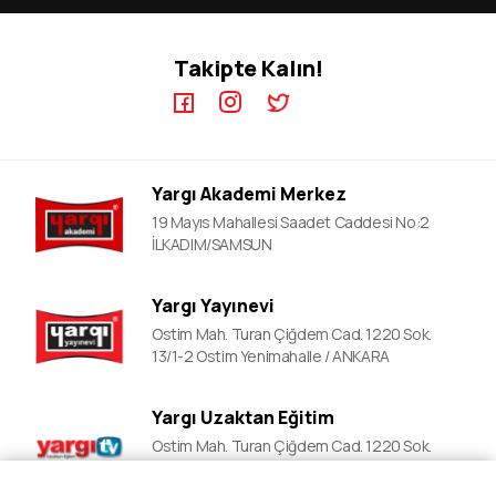
KPSS GYGK Video Dersler
KPSS-A Kursları
KPSS EB Video Dersler
ÖABT Kursları
Takipte Kalın!
KPSS A Video Dersler
ALES Kursları
ÖABT Video Dersler
DGS Kursları
DGS Video Dersler
EKPSS Kursları
ALES Video Dersler
YDS Kursları
Yargı Akademi Merkez
YDS Video Ders
19 Mayıs Mahallesi Saadet Caddesi No:2
İLKADIM/SAMSUN
Yargı Yayınevi
Ostim Mah. Turan Çiğdem Cad. 1220 Sok.
13/1-2 Ostim Yenimahalle / ANKARA
Yargı Uzaktan Eğitim
Ostim Mah. Turan Çiğdem Cad. 1220 Sok.
13/1-2 Ostim Yenimahalle / ANKARA