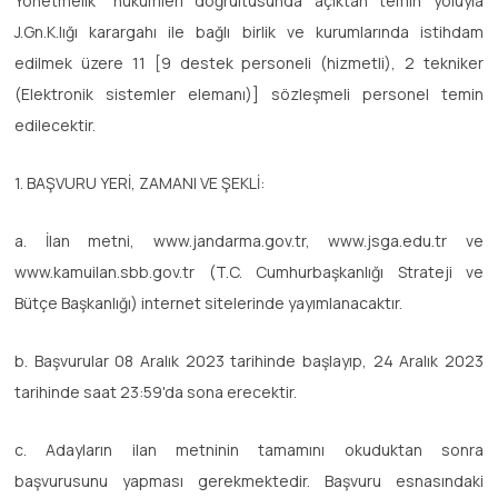
Yönetmelik" hükümleri doğrultusunda açıktan temin yoluyla
J.Gn.K.lığı karargahı ile bağlı birlik ve kurumlarında istihdam
edilmek üzere 11 [9 destek personeli (hizmetli), 2 tekniker
(Elektronik sistemler elemanı)] sözleşmeli personel temin
edilecektir.
1. BAŞVURU YERİ, ZAMANI VE ŞEKLİ:
a. İlan metni, www.jandarma.gov.tr, www.jsga.edu.tr ve
www.kamuilan.sbb.gov.tr (T.C. Cumhurbaşkanlığı Strateji ve
Bütçe Başkanlığı) internet sitelerinde yayımlanacaktır.
b. Başvurular 08 Aralık 2023 tarihinde başlayıp, 24 Aralık 2023
tarihinde saat 23:59'da sona erecektir.
c. Adayların ilan metninin tamamını okuduktan sonra
başvurusunu yapması gerekmektedir. Başvuru esnasındaki