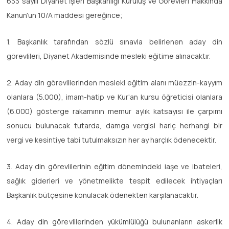
633 sayılı Diyanet İşleri Başkanlığı Kuruluş ve Görevleri Hakkında
Kanun'un 10/A maddesi gereğince;
1. Başkanlık tarafından sözlü sınavla belirlenen aday din
görevlileri, Diyanet Akademisinde mesleki eğitime alınacaktır.
2. Aday din görevlilerinden mesleki eğitim alanı müezzin-kayyım
olanlara (5.000), imam-hatip ve Kur'an kursu öğreticisi olanlara
(6.000) gösterge rakamının memur aylık katsayısı ile çarpımı
sonucu bulunacak tutarda, damga vergisi hariç herhangi bir
vergi ve kesintiye tabi tutulmaksızın her ay harçlık ödenecektir.
3. Aday din görevlilerinin eğitim dönemindeki iaşe ve ibateleri,
sağlık giderleri ve yönetmelikte tespit edilecek ihtiyaçları
Başkanlık bütçesine konulacak ödenekten karşılanacaktır.
4. Aday din görevlilerinden yükümlülüğü bulunanların askerlik