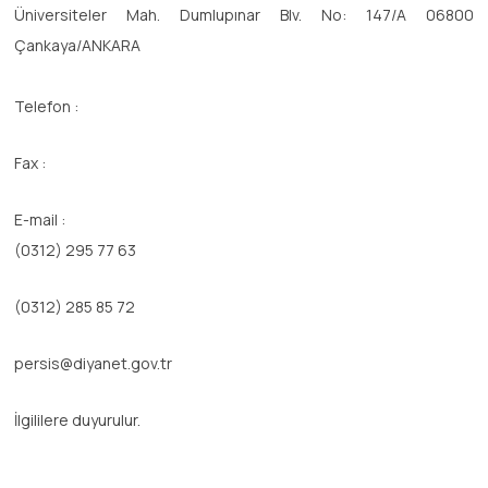
Üniversiteler Mah. Dumlupınar Blv. No: 147/A 06800
Çankaya/ANKARA
Telefon :
Fax :
E-mail :
(0312) 295 77 63
(0312) 285 85 72
persis@diyanet.gov.tr
İlgililere duyurulur.