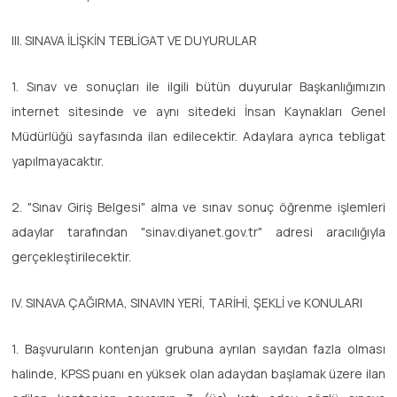
III. SINAVA İLİŞKİN TEBLİGAT VE DUYURULAR
1. Sınav ve sonuçları ile ilgili bütün duyurular Başkanlığımızın
internet sitesinde ve aynı sitedeki İnsan Kaynakları Genel
Müdürlüğü sayfasında ilan edilecektir. Adaylara ayrıca tebligat
yapılmayacaktır.
2. "Sınav Giriş Belgesi" alma ve sınav sonuç öğrenme işlemleri
adaylar tarafından "sinav.diyanet.gov.tr" adresi aracılığıyla
gerçekleştirilecektir.
IV. SINAVA ÇAĞIRMA, SINAVIN YERİ, TARİHİ, ŞEKLİ ve KONULARI
1. Başvuruların kontenjan grubuna ayrılan sayıdan fazla olması
halinde, KPSS puanı en yüksek olan adaydan başlamak üzere ilan