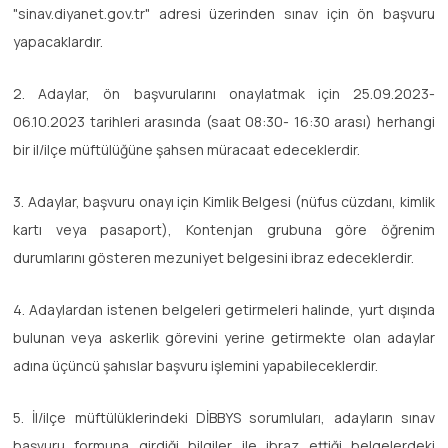
"sinav.diyanet.gov.tr" adresi üzerinden sınav için ön başvuru
yapacaklardır.
2. Adaylar, ön başvurularını onaylatmak için 25.09.2023-
06.10.2023 tarihleri arasında (saat 08:30- 16:30 arası) herhangi
bir il/ilçe müftülüğüne şahsen müracaat edeceklerdir.
3. Adaylar, başvuru onayı için Kimlik Belgesi (nüfus cüzdanı, kimlik
kartı veya pasaport), Kontenjan grubuna göre öğrenim
durumlarını gösteren mezuniyet belgesini ibraz edeceklerdir.
4. Adaylardan istenen belgeleri getirmeleri halinde, yurt dışında
bulunan veya askerlik görevini yerine getirmekte olan adaylar
adına üçüncü şahıslar başvuru işlemini yapabileceklerdir.
5. İl/ilçe müftülüklerindeki DİBBYS sorumluları, adayların sınav
başvuru formuna girdiği bilgiler ile ibraz ettiği belgelerdeki