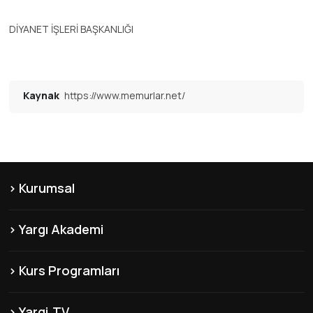
DİYANET İŞLERİ BAŞKANLIĞI
Kaynak
https://www.memurlar.net/
Kurumsal
KVKK
Yargı Akademi
Hakkımızda
Şubelerimiz
Misyon & Vizyon
Kurs Programları
Yayınlarımız
Franchise
KPSS-B Kursları
Franchise
İnsan Kaynakları
Yargi.TV