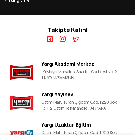
MEB-AGS ÖABT Kursları
İletişim
KPSS GYGK Video Dersler
KPSS-A Kursları
KPSS EB Video Dersler
ÖABT Kursları
Takipte Kalın!
KPSS A Video Dersler
ALES Kursları
ÖABT Video Dersler
DGS Kursları
DGS Video Dersler
EKPSS Kursları
ALES Video Dersler
YDS Kursları
Yargı Akademi Merkez
YDS Video Ders
19 Mayıs Mahallesi Saadet Caddesi No:2
İLKADIM/SAMSUN
Yargı Yayınevi
Ostim Mah. Turan Çiğdem Cad. 1220 Sok.
13/1-2 Ostim Yenimahalle / ANKARA
Yargı Uzaktan Eğitim
Ostim Mah. Turan Çiğdem Cad. 1220 Sok.