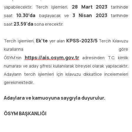
28 Mart
2023
yapabilecektir. Tercih işlemleri,
tarihinde
10.30’da
3 Nisan 2023
saat
başlayacak ve
tarihinde
23.59'da
saat
sona erecektir.
Ek’te
KPSS-2023/5
Tercih işlemleri,
yer alan
Tercih Kılavuzu
kurallarına göre
https://ais.osym.gov.tr
ÖSYM’nin
adresinden T.C. kimlik
numarası ve aday şifresi kullanılarak bireysel olarak yapılacaktır.
Adayların tercih işlemleri için kılavuzu dikkatlice incelemeleri
gerekmektedir.
Adaylara ve kamuoyuna saygıyla duyurulur.
ÖSYM BAŞKANLIĞI