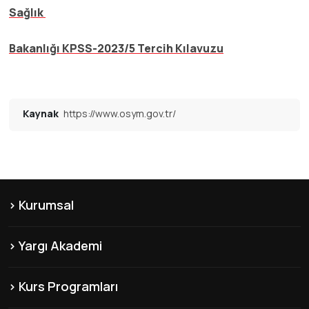
Sağlık
Bakanlığı KPSS-2023/5 Tercih Kılavuzu
Kaynak
https://www.osym.gov.tr/
Kurumsal
KVKK
Yargı Akademi
Hakkımızda
Şubelerimiz
Misyon & Vizyon
Kurs Programları
Yayınlarımız
Franchise