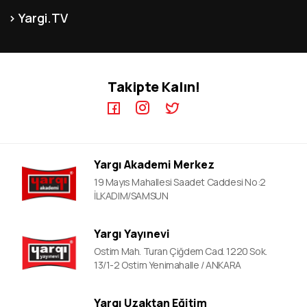
KPSS-B Kursları
Franchise
İnsan Kaynakları
Yargi.TV
MEB-AGS ÖABT Kursları
İletişim
KPSS GYGK Video Dersler
KPSS-A Kursları
KPSS EB Video Dersler
ÖABT Kursları
Takipte Kalın!
KPSS A Video Dersler
ALES Kursları
ÖABT Video Dersler
DGS Kursları
DGS Video Dersler
EKPSS Kursları
ALES Video Dersler
YDS Kursları
Yargı Akademi Merkez
YDS Video Ders
19 Mayıs Mahallesi Saadet Caddesi No:2
İLKADIM/SAMSUN
Yargı Yayınevi
Ostim Mah. Turan Çiğdem Cad. 1220 Sok.
13/1-2 Ostim Yenimahalle / ANKARA
Yargı Uzaktan Eğitim