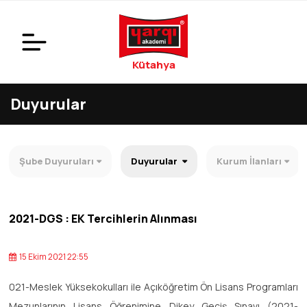
Kütahya
Duyurular
Şube Duyuruları
Duyurular
Kurum İlanları
2021-DGS : EK Tercihlerin Alınması
15 Ekim 2021 22:55
021-Meslek Yüksekokulları ile Açıköğretim Ön Lisans Programları
Mezunlarının Lisans Öğrenimine Dikey Geçiş Sınavı (2021-