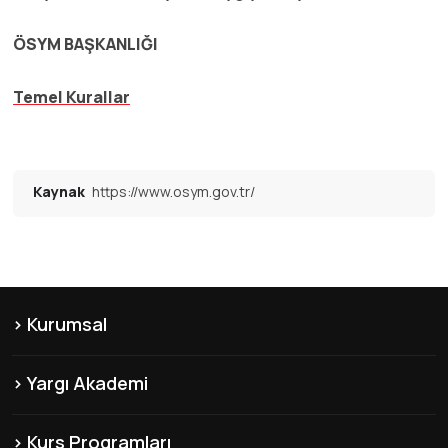
ÖSYM BAŞKANLIĞI
Temel Kurallar
Kaynak
https://www.osym.gov.tr/
Kurumsal
KVKK
Yargı Akademi
Hakkımızda
Şubelerimiz
Misyon & Vizyon
Kurs Programları