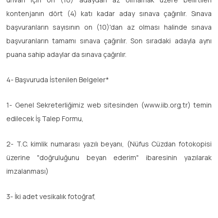
kontenjanın dört (4) katı kadar aday sınava çağırılır. Sınava
başvuranların sayısının on (10)'dan az olması halinde sınava
başvuranların tamamı sınava çağırılır. Son sıradaki adayla aynı
puana sahip adaylar da sınava çağırılır.
4- Başvuruda İstenilen Belgeler*
1- Genel Sekreterliğimiz web sitesinden (www.iib.org.tr) temin
edilecek İş Talep Formu,
2- T.C. kimlik numarası yazılı beyanı, (Nüfus Cüzdan fotokopisi
üzerine "doğruluğunu beyan ederim" ibaresinin yazılarak
imzalanması)
3- İki adet vesikalık fotoğraf,