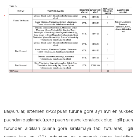
Başvurular, istenilen KPSS puan türüne göre ayrı ayrı en yüksek
puandan başlamak üzere puan sırasına konulacak olup, ilgili puan
türünden aldıkları puana göre sıralamaya tabi tutularak, ilgili
unvan için on (10) adaydan az olmamak üzere belirtilen