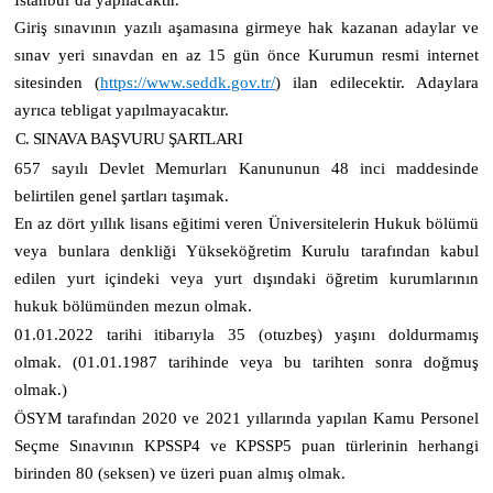
Giriş sınavının yazılı aşamasına girmeye hak kazanan adaylar ve
sınav yeri sınavdan en az 15 gün önce Kurumun resmi internet
sitesinden
(
https://www.seddk.gov.tr/
)
ilan edilecektir. Adaylara
ayrıca tebligat yapılmayacaktır.
C. SINAVA BAŞVURU ŞARTLARI
657 sayılı Devlet Memurları Kanununun 48 inci maddesinde
belirtilen genel şartları taşımak.
En az dört yıllık lisans eğitimi veren Üniversitelerin Hukuk bölümü
veya bunlara denkliği Yükseköğretim Kurulu tarafından kabul
edilen yurt içindeki veya yurt dışındaki öğretim kurumlarının
hukuk bölümünden mezun olmak.
01.01.2022 tarihi itibarıyla 35 (otuzbeş) yaşını doldurmamış
olmak. (01.01.1987 tarihinde veya bu tarihten sonra doğmuş
olmak.)
ÖSYM tarafından 2020 ve 2021 yıllarında yapılan Kamu Personel
Seçme Sınavının KPSSP4 ve KPSSP5 puan türlerinin herhangi
birinden 80 (seksen) ve üzeri puan almış olmak.