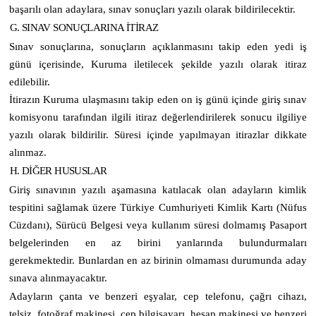
başarılı olan adaylara, sınav sonuçları yazılı olarak bildirilecektir.
G. SINAV SONUÇLARINA İTİRAZ
Sınav sonuçlarına, sonuçların açıklanmasını takip eden yedi iş
günü içerisinde, Kuruma iletilecek şekilde yazılı olarak itiraz
edilebilir.
İtirazın Kuruma ulaşmasını takip eden on iş günü içinde giriş sınav
komisyonu tarafından ilgili itiraz değerlendirilerek sonucu ilgiliye
yazılı olarak bildirilir. Süresi içinde yapılmayan itirazlar dikkate
alınmaz.
H. DİĞER HUSUSLAR
Giriş sınavının yazılı aşamasına katılacak olan adayların kimlik
tespitini sağlamak üzere Türkiye Cumhuriyeti Kimlik Kartı (Nüfus
Cüzdanı), Sürücü Belgesi veya kullanım süresi dolmamış Pasaport
belgelerinden en az birini yanlarında bulundurmaları
gerekmektedir. Bunlardan en az birinin olmaması durumunda aday
sınava alınmayacaktır.
Adayların çanta ve benzeri eşyalar, cep telefonu, çağrı cihazı,
telsiz, fotoğraf makinesi, cep bilgisayarı, hesap makinesi ve benzeri