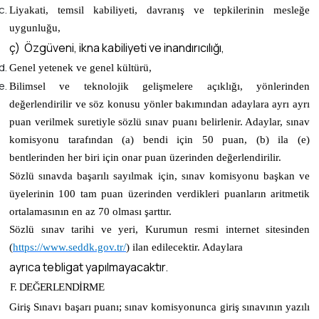
Liyakati, temsil kabiliyeti, davranış ve tepkilerinin mesleğe
uygunluğu,
ç) Özgüveni, ikna kabiliyeti ve inandırıcılığı,
Genel yetenek ve genel kültürü,
Bilimsel ve teknolojik gelişmelere açıklığı, yönlerinden
değerlendirilir ve söz konusu yönler bakımından adaylara ayrı ayrı
puan verilmek suretiyle sözlü sınav puanı belirlenir. Adaylar, sınav
komisyonu tarafından (a) bendi için 50 puan, (b) ila (e)
bentlerinden her biri için onar puan üzerinden değerlendirilir.
Sözlü sınavda başarılı sayılmak için, sınav komisyonu başkan ve
üyelerinin 100 tam puan üzerinden verdikleri puanların aritmetik
ortalamasının en az 70 olması şarttır.
Sözlü sınav tarihi ve yeri, Kurumun resmi internet sitesinden
(
https://www.seddk.gov.tr/
)
ilan edilecektir. Adaylara
ayrıca tebligat yapılmayacaktır.
F. DEĞERLENDİRME
Giriş Sınavı başarı puanı; sınav komisyonunca giriş sınavının yazılı