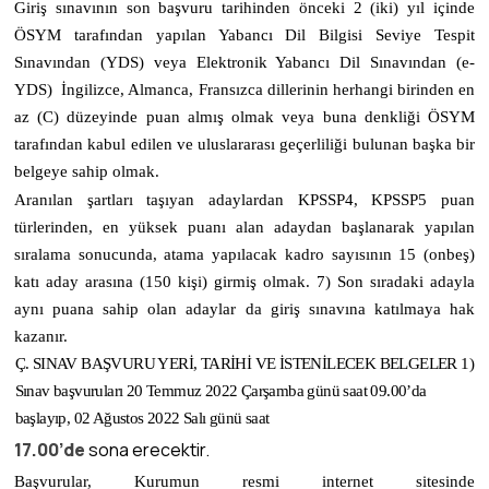
Giriş sınavının son başvuru tarihinden önceki 2 (iki) yıl içinde
ÖSYM tarafından yapılan Yabancı Dil Bilgisi Seviye Tespit
Sınavından (YDS) veya Elektronik Yabancı Dil Sınavından (e-
YDS) İngilizce, Almanca, Fransızca dillerinin herhangi birinden en
az (C) düzeyinde puan almış olmak veya buna denkliği ÖSYM
tarafından kabul edilen ve uluslararası geçerliliği bulunan başka bir
belgeye sahip olmak.
Aranılan şartları taşıyan adaylardan KPSSP4, KPSSP5 puan
türlerinden, en yüksek puanı alan adaydan başlanarak yapılan
sıralama sonucunda, atama yapılacak kadro sayısının 15 (onbeş)
katı aday arasına (150 kişi) girmiş olmak. 7) Son sıradaki adayla
aynı puana sahip olan adaylar da giriş sınavına katılmaya hak
kazanır.
Ç. SINAV BAŞVURU YERİ, TARİHİ VE İSTENİLECEK BELGELER
1)
Sınav başvuruları
20 Temmuz 2022 Çarşamba günü saat 09.00’da
başlayıp,
02 Ağustos 2022 Salı günü saat
17.00’de
sona erecektir.
Başvurular, Kurumun resmi internet sitesinde