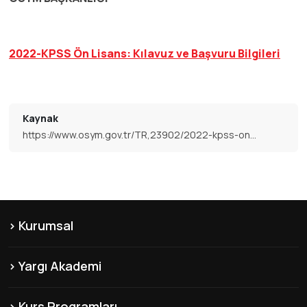
2022-KPSS Ön Lisans: Kılavuz ve Başvuru Bilgileri
Kaynak
https://www.osym.gov.tr/TR,23902/2022-kpss-on-lisans-basvurularinin-alinmasi-03082022.html
Kurumsal
KVKK
Yargı Akademi
Hakkımızda
Şubelerimiz
Misyon & Vizyon
Kurs Programları