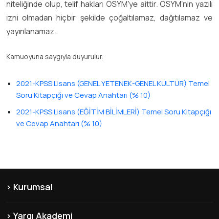
niteliğinde olup, telif hakları ÖSYM'ye aittir. ÖSYM'nin yazılı
izni olmadan hiçbir şekilde çoğaltılamaz, dağıtılamaz ve
yayınlanamaz.
Kamuoyuna saygıyla duyurulur.
2021-KPSS Lisans (GENEL YETENEK-GENEL KÜLTÜR) Temel
Soru Kitapçığı ve Cevap Anahtarı (% 10)
2021-KPSS Lisans (EĞİTİM BİLİMLERİ) Temel Soru Kitapçığı
ve Cevap Anahtarı (% 10)
Kurumsal
KVKK
Yargı Akademi