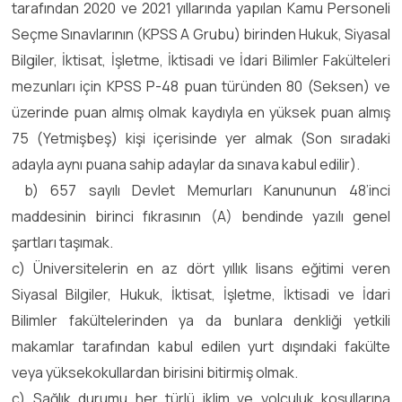
tarafından 2020 ve 2021 yıllarında yapılan Kamu Personeli
Seçme Sınavlarının (KPSS A Grubu) birinden Hukuk, Siyasal
Bilgiler, İktisat, İşletme, İktisadi ve İdari Bilimler Fakülteleri
mezunları için KPSS P-48 puan türünden 80 (Seksen) ve
üzerinde puan almış olmak kaydıyla en yüksek puan almış
75 (Yetmişbeş) kişi içerisinde yer almak (Son sıradaki
adayla aynı puana sahip adaylar da sınava kabul edilir).
b) 657 sayılı Devlet Memurları Kanununun 48’inci
maddesinin birinci fıkrasının (A) bendinde yazılı genel
şartları taşımak.
c) Üniversitelerin en az dört yıllık lisans eğitimi veren
Siyasal Bilgiler, Hukuk, İktisat, İşletme, İktisadi ve İdari
Bilimler fakültelerinden ya da bunlara denkliği yetkili
makamlar tarafından kabul edilen yurt dışındaki fakülte
veya yüksekokullardan birisini bitirmiş olmak.
ç) Sağlık durumu her türlü iklim ve yolculuk koşullarına