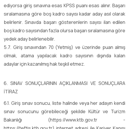
ediyorsa giriş sınavına esas KPSS puanı esas alınır. Başarı
sıralamasına göre boş kadro sayısı kadar aday asıl olarak
belirlenir. Sınavda başarı gösterenlerin sayısı ilan edilen
boş kadro sayısından fazla olursa başarı sıralamasına göre
yedek aday belirlenebilir.
5.7. Giriş sınavından 70 (Yetmiş) ve üzerinde puan almış
olmak, atama yapılacak kadro sayısının dışında kalan
adaylar için kazanılmış hak teşkil etmez.
6. SINAV SONUÇLARININ AÇIKLANMASI VE SONUÇLARA
İTİRAZ
6.1. Giriş sınav sonucu, liste halinde veya her adayın kendi
sınav sonucunu görebileceği şekilde Kültür ve Turizm
Bakanlığı (https://www.ktb.gov.tr -
https://teftis.ktb.gov.tr) internet adresi ile Kariyer Kapısı