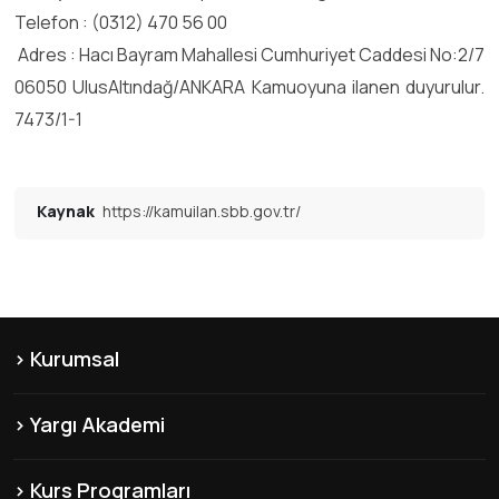
Telefon : (0312) 470 56 00
Adres : Hacı Bayram Mahallesi Cumhuriyet Caddesi No:2/7
06050 UlusAltındağ/ANKARA Kamuoyuna ilanen duyurulur.
7473/1-1
Kaynak
https://kamuilan.sbb.gov.tr/
Kurumsal
KVKK
Yargı Akademi
Hakkımızda
Şubelerimiz
Misyon & Vizyon
Kurs Programları