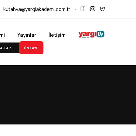
kutahya@yargiakademi.com.tr
mi
Yayınlar
İletişim
ÖN KAYIT
AFLAR