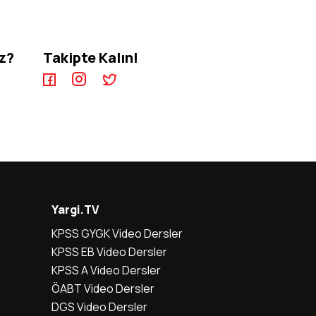
iz?
Takipte Kalın!
Yargi.TV
KPSS GYGK Video Dersler
KPSS EB Video Dersler
KPSS A Video Dersler
ÖABT Video Dersler
DGS Video Dersler