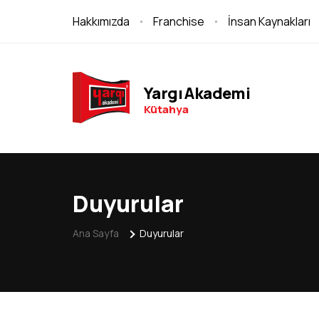
Hakkımızda
Franchise
İnsan Kaynakları
Yargı Akademi
Kütahya
Duyurular
Ana Sayfa
Duyurular