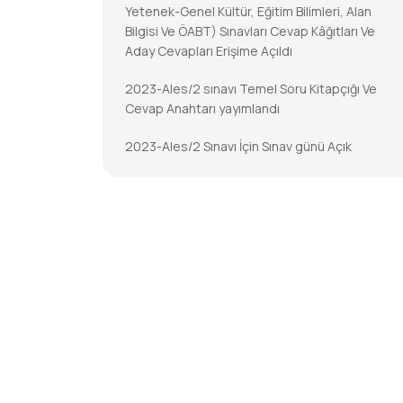
Yetenek-Genel Kültür, Eğitim Bilimleri, Alan
Bilgisi Ve ÖABT) Sınavları Cevap Kâğıtları Ve
Aday Cevapları Erişime Açıldı
2023-Ales/2 sınavı Temel Soru Kitapçığı Ve
Cevap Anahtarı yayımlandı
2023-Ales/2 Sınavı İçin Sınav günü Açık
Tutulacak İl/ilçe Nüfus Müdürlükleri
2023-DGS Cevap Kâğıtları Ve Aday Cevapları
Erişime Açıldı
2023-DGS Sonuçları Açıklandı
2023-KPSS-Öabt: Temel Soru Kitapçıkları Ve
Cevap Anahtarları Yayımlandı
2023-KPSS-ÖABT İçin Sınav Günü Açık
Tutulacak İl/ilçe Nüfus Müdürlükleri