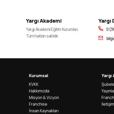
2023-KPSS A Grubu Ve Öğretmenlik Genel
Yetenek-Genel Kültür Ve Eğitim Bilimleri
Yargı Akademi
Yargı
Oturumları sınava Giriş Belgeleri Erişime Açıldı
Yargı Akademi Eğitim Kurumları.
0 (3
2023-Ales/2 başvurularının Alınması
Tüm hakları saklıdır.
bilg
2023-Yks: Sistemdeki Eğitim Bilgilerinin
Adaylar Tarafından Kontrolü Ve Eğitim Bilgisi
Seçme İşlemi
2023-Yks: Adayların Eğitim Bilgilerinin Kontrol
/ Güncelleme / Teyit İşlemleri İçin Okul
Müdürlüklerine Kamu Kurumları
Kurumsal
Yargı
İşlemleri sisteminin Açılması
KVKK
Şubele
Hakkımızda
Yayınla
2023-Yks için Sınav günü Açık Tutulacak
İl/ilçe Nüfus Müdürlükleri
Misyon & Vizyon
Franch
Franchise
İletişi
2023 Yükseköğretim Kurumları Sınavı (2023-
İnsan Kaynakları
Yks): deprem Bölgesinden Sınava Başvuran