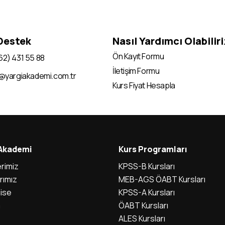
 Destek
Nasıl Yardımcı Olabilir
Ön Kayıt Formu
62) 431 55 88
İletişim Formu
i@yargiakademi.com.tr
Kurs Fiyat Hesapla
 Akademi
Kurs Programları
rimiz
KPSS-B Kursları
rımız
MEB-AGS ÖABT Kursları
ise
KPSS-A Kursları
m
ÖABT Kursları
ALES Kursları