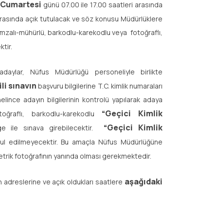
3 Cumartesi
günü 07.00 ile 17.00 saatleri arasında
 arasında açık tutulacak ve söz konusu Müdürlüklere
imzalı-mühürlü, barkodlu-karekodlu veya fotoğraflı,
tir.
ylar, Nüfus Müdürlüğü personeliyle birlikte
ili sınavın
başvuru bilgilerine T.C. kimlik numaraları
elince adayın bilgilerinin kontrolü yapılarak adaya
“Geçici Kimlik
otoğraflı, barkodlu-karekodlu
“Geçici Kimlik
 ile sınava girebilecektir.
kabul edilmeyecektir. Bu amaçla Nüfus Müdürlüğüne
etrik fotoğrafının yanında olması gerekmektedir.
aşağıdaki
in adreslerine ve açık oldukları saatlere