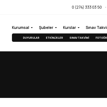
0 (274) 333 03 50
Kurumsal
Şubeler
Kurslar
Sınav Takvi
DUYURULAR
ETKİNLİKLER
SINAV TAKVİMİ
FOTOĞR