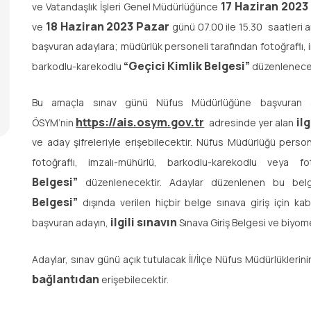
17 Haziran 202
ve Vatandaşlık İşleri Genel Müdürlüğünce
18 Haziran 2023 Pazar
ve
günü 07.00 ile 15.30 saatleri
başvuran adaylara; müdürlük personeli tarafından fotoğraflı, 
“Geçici Kimlik Belgesi”
barkodlu-karekodlu
düzenlenecek
Bu amaçla sınav günü Nüfus Müdürlüğüne başvuran ada
https://ais.osym.gov.tr
ilg
ÖSYM’nin
adresinde yer alan
ve aday şifreleriyle erişebilecektir. Nüfus Müdürlüğü person
fotoğraflı, imzalı-mühürlü, barkodlu-karekodlu veya f
Belgesi”
düzenlenecektir. Adaylar düzenlenen bu belge
Belgesi”
dışında verilen hiçbir belge sınava giriş için 
ilgili sınavın
başvuran adayın,
Sınava Giriş Belgesi ve biyom
Adaylar, sınav günü açık tutulacak İl/İlçe Nüfus Müdürlüklerin
bağlantıdan
erişebilecektir.