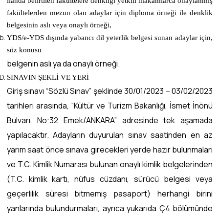
ilanda belirtilen fakültelere denkliği yetkili makamlarca onaylanmış
fakültelerden mezun olan adaylar için diploma örneği ile denklik
belgesinin aslı veya onaylı örneği,
YDS/e-YDS dışında yabancı dil yeterlik belgesi sunan adaylar için,
söz konusu
belgenin aslı ya da onaylı örneği.
SINAVIN ŞEKLİ VE YERİ
Giriş sınavı “Sözlü Sınav” şeklinde 30/01/2023 – 03/02/2023
tarihleri arasında, “Kültür ve Turizm Bakanlığı, İsmet İnönü
Bulvarı, No:32 Emek/ANKARA” adresinde tek aşamada
yapılacaktır. Adayların duyurulan sınav saatinden en az
yarım saat önce sınava girecekleri yerde hazır bulunmaları
ve T.C. Kimlik Numarası bulunan onaylı kimlik belgelerinden
(T.C. kimlik kartı, nüfus cüzdanı, sürücü belgesi veya
geçerlilik süresi bitmemiş pasaport) herhangi birini
yanlarında bulundurmaları, ayrıca yukarıda Ç4 bölümünde