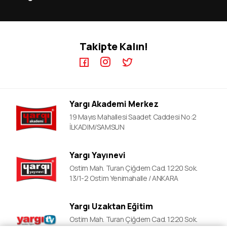
MEB-AGS ÖABT Kursları
İletişim
KPSS GYGK Video Dersler
KPSS-A Kursları
KPSS EB Video Dersler
ÖABT Kursları
Takipte Kalın!
KPSS A Video Dersler
ALES Kursları
ÖABT Video Dersler
DGS Kursları
DGS Video Dersler
EKPSS Kursları
ALES Video Dersler
YDS Kursları
Yargı Akademi Merkez
YDS Video Ders
19 Mayıs Mahallesi Saadet Caddesi No:2
İLKADIM/SAMSUN
Yargı Yayınevi
Ostim Mah. Turan Çiğdem Cad. 1220 Sok.
13/1-2 Ostim Yenimahalle / ANKARA
Yargı Uzaktan Eğitim
Ostim Mah. Turan Çiğdem Cad. 1220 Sok.