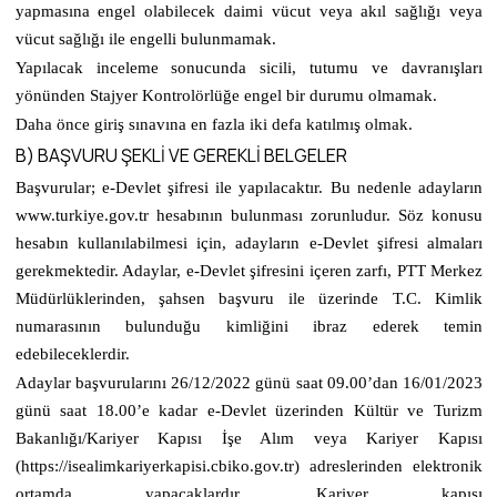
yapmasına engel olabilecek daimi vücut veya akıl sağlığı veya
vücut sağlığı ile engelli bulunmamak.
Yapılacak inceleme sonucunda sicili, tutumu ve davranışları
yönünden Stajyer Kontrolörlüğe engel bir durumu olmamak.
Daha önce giriş sınavına en fazla iki defa katılmış olmak.
B) BAŞVURU ŞEKLİ VE GEREKLİ BELGELER
Başvurular; e-Devlet şifresi ile yapılacaktır. Bu nedenle adayların
www.turkiye.gov.tr hesabının bulunması zorunludur. Söz konusu
hesabın kullanılabilmesi için, adayların e-Devlet şifresi almaları
gerekmektedir. Adaylar, e-Devlet şifresini içeren zarfı, PTT Merkez
Müdürlüklerinden, şahsen başvuru ile üzerinde T.C. Kimlik
numarasının bulunduğu kimliğini ibraz ederek temin
edebileceklerdir.
Adaylar başvurularını 26/12/2022 günü saat 09.00’dan 16/01/2023
günü saat 18.00’e kadar e-Devlet üzerinden Kültür ve Turizm
Bakanlığı/Kariyer Kapısı İşe Alım veya Kariyer Kapısı
(https://isealimkariyerkapisi.cbiko.gov.tr) adreslerinden elektronik
ortamda yapacaklardır. Kariyer kapısı