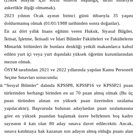
(Erkek adaylar için sözlü sınavın başlangıç tarihi itibarıyla
askerlikle ilişiği olmamak).
2023 yılının Ocak ayının birinci günü itibarıyla 35 yaşını
doldurmamış olmak (01/01/1988 tarihinden sonra doğanlar).
En az dört yıllık lisans eğitimi veren Hukuk, Siyasal Bilgiler,
İktisat, İşletme, İktisadi ve İdari Bilimler Fakülteleri ve Fakültelerin
Mimarlık bölümleri ile bunlara denkliği yetkili makamlarca kabul
edilen yurt içi veya yurt dışındaki yüksek öğretim kurumlarından
mezun olmak.
ÖSYM tarafından 2021 ve 2022 yıllarında yapılan Kamu Personeli
Seçme Sınavları sonucunda;
“Sosyal Bilimler” dalında KPSSP8, KPSSP16 ve KPSSP21 puan
türlerinden herhangi birinden en az 70 puan almış olmak (Bu üç
puan türünden alınan en yüksek puan üzerinden sıralama
yapılacaktır); Başvuruda bulunan adaylardan puan sıralamasına
göre en yüksek puandan başlamak üzere belirlenen boş kadro
sayısının 4 katı olan 80 aday sınava davet edilecektir. Ancak,
sınava katılmaya hak kazanan son adayın almış olduğu puanı alan