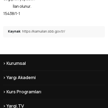
İlan olunur.
15438/1-1
Kaynak
https://kamuilan.sbb.gov.tr/
Kurumsal
KVKK
Yargı Akademi
Hakkımızda
Şubelerimiz
Misyon & Vizyon
Kurs Programları
Yayınlarımız
Franchise
KPSS-B Kursları
Franchise
İnsan Kaynakları
Yargi.TV