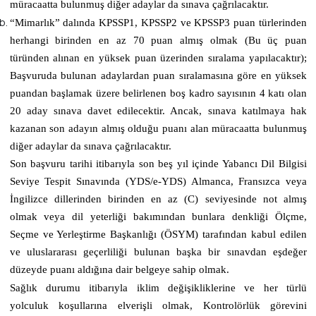
müracaatta bulunmuş diğer adaylar da sınava çağrılacaktır.
“Mimarlık” dalında KPSSP1, KPSSP2 ve KPSSP3 puan türlerinden
herhangi birinden en az 70 puan almış olmak (Bu üç puan
türünden alınan en yüksek puan üzerinden sıralama yapılacaktır);
Başvuruda bulunan adaylardan puan sıralamasına göre en yüksek
puandan başlamak üzere belirlenen boş kadro sayısının 4 katı olan
20 aday sınava davet edilecektir. Ancak, sınava katılmaya hak
kazanan son adayın almış olduğu puanı alan müracaatta bulunmuş
diğer adaylar da sınava çağrılacaktır.
Son başvuru tarihi itibarıyla son beş yıl içinde Yabancı Dil Bilgisi
Seviye Tespit Sınavında (YDS/e-YDS) Almanca, Fransızca veya
İngilizce dillerinden birinden en az (C) seviyesinde not almış
olmak veya dil yeterliği bakımından bunlara denkliği Ölçme,
Seçme ve Yerleştirme Başkanlığı (ÖSYM) tarafından kabul edilen
ve uluslararası geçerliliği bulunan başka bir sınavdan eşdeğer
düzeyde puanı aldığına dair belgeye sahip olmak.
Sağlık durumu itibarıyla iklim değişikliklerine ve her türlü
yolculuk koşullarına elverişli olmak, Kontrolörlük görevini