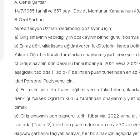
A. Genel Şartlar:
14/7/1965 tarihli ve 657 sayılı Devlet Memurları Kanunu’nun 4
B. Özel Şartlar:
Akreditasyon Uzman Yardımcılığı pozisyonu için;
a) Giriş sınavının yapıldığı yılın ocak ayının birinci günü itibarı
b) En az dört yıllık lisans eğitimi veren fakültelerin, ilanda be
Yüksek Öğretim Kurulu tarafından onaylanmış yurt içi ve yurt
c) Giriş sınavının son başvuru tarihi itibarıyla, 2021 veya 202
aşağıdaki tabloda (Tablo-1) belirtilen puan türlerinden en az 
İdari Personel Pozisyonu için;
a) En az iki yıllık ön lisans eğitimi veren fakültelerin, ila
denkliği Yüksek Öğretim Kurulu tarafından onaylanmış yurt 
olmak,
b) Giriş sınavının son başvuru tarihi itibarıyla, 2022 yılına
tabloda (Tablo-2) belirtilen puan türlerinden en az 70 ve üzer
Başvuru şartlarını taşıyan adaylar, her bir sınav için aşağıda ye