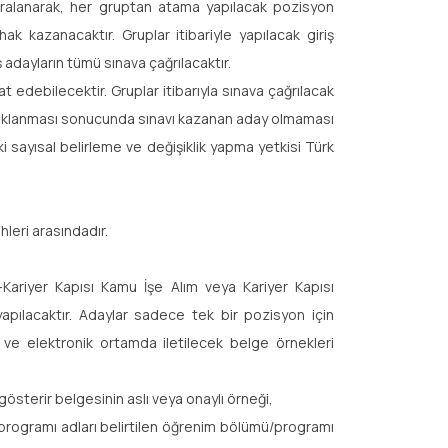
sıralanarak, her gruptan atama yapılacak pozisyon
ak kazanacaktır. Gruplar itibariyle yapılacak giriş
 adayların tümü sınava çağrılacaktır.
t edebilecektir. Gruplar itibarıyla sınava çağrılacak
açıklanması sonucunda sınavı kazanan aday olmaması
 sayısal belirleme ve değişiklik yapma yetkisi Türk
hleri arasındadır.
Kariyer Kapısı Kamu İşe Alım veya Kariyer Kapısı
 yapılacaktır. Adaylar sadece tek bir pozisyon için
r ve elektronik ortamda iletilecek belge örnekleri
österir belgesinin aslı veya onaylı örneği,
rogramı adları belirtilen öğrenim bölümü/programı