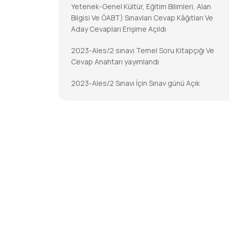
Yetenek-Genel Kültür, Eğitim Bilimleri, Alan
Bilgisi Ve ÖABT) Sınavları Cevap Kâğıtları Ve
Aday Cevapları Erişime Açıldı
2023-Ales/2 sınavı Temel Soru Kitapçığı Ve
Cevap Anahtarı yayımlandı
2023-Ales/2 Sınavı İçin Sınav günü Açık
Tutulacak İl/ilçe Nüfus Müdürlükleri
2023-DGS Cevap Kâğıtları Ve Aday Cevapları
Erişime Açıldı
2023-DGS Sonuçları Açıklandı
2023-KPSS-Öabt: Temel Soru Kitapçıkları Ve
Cevap Anahtarları Yayımlandı
2023-KPSS-ÖABT İçin Sınav Günü Açık
Tutulacak İl/ilçe Nüfus Müdürlükleri