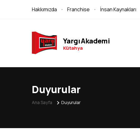
Hakkımızda
Franchise
İnsan Kaynakları
Yargı Akademi
Kütahya
Duyurular
Ana Sayfa
Duyurular