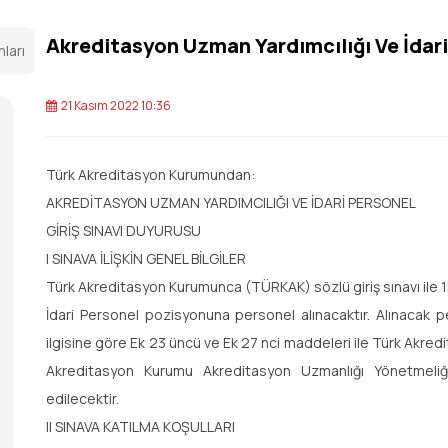
Akreditasyon Uzman Yardımcılığı Ve İdari
nları
21 Kasım 2022 10:36
Türk Akreditasyon Kurumundan:
AKREDİTASYON UZMAN YARDIMCILIĞI VE İDARİ PERSONEL
GİRİŞ SINAVI DUYURUSU
I SINAVA İLİŞKİN GENEL BİLGİLER
Türk Akreditasyon Kurumunca (TÜRKAK) sözlü giriş sınavı ile 1
İdari Personel pozisyonuna personel alınacaktır. Alınacak
ilgisine göre Ek 23 üncü ve Ek 27 nci maddeleri ile Türk Akre
Akreditasyon Kurumu Akreditasyon Uzmanlığı Yönetmeliğ
edilecektir.
II SINAVA KATILMA KOŞULLARI