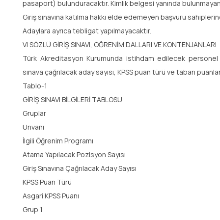
pasaport) bulunduracaktır. Kimlik belgesi yanında bulunmayan 
Giriş sınavına katılma hakkı elde edemeyen başvuru sahiplerin
Adaylara ayrıca tebligat yapılmayacaktır.
VI SÖZLÜ GİRİŞ SINAVI, ÖĞRENİM DALLARI VE KONTENJANLARI
Türk Akreditasyon Kurumunda istihdam edilecek personel iç
sınava çağrılacak aday sayısı, KPSS puan türü ve taban puanları
Tablo-1
GİRİŞ SINAVI BİLGİLERİ TABLOSU
Gruplar
Unvanı
İlgili Öğrenim Programı
Atama Yapılacak Pozisyon Sayısı
Giriş Sınavına Çağrılacak Aday Sayısı
KPSS Puan Türü
Asgari KPSS Puanı
Grup 1