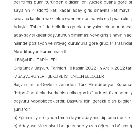
belirtilmiş puan türünden aldıkları en yüksek puana göre 
sayısının 4 (dört) katı kadar aday giriş sınavına katılmaya h
sınavına katılma hakkı elde eden en son adayla eşit puan almış
Adaylar, Tablo-1’de belirtilen gruplardan yalnız birine müracaa
aday sayısı kadar başvurunun olmaması veya giriş sınavının 
hâlinde pozisyon ve ihtiyaç durumuna göre gruplar arasındaki
Akreditasyon Kurumuna aittir.
III BAŞVURU TARİHLERİ
Giriş Sınavı Başvuru Tarihleri: 18 Kasım 2022 - 4 Aralık 2022 tari
IV BAŞVURU YERİ, ŞEKLİ VE İSTENİLEN BELGELER
Başvurular; e-Devlet üzerinden Türk Akreditasyon Kurumu-
“https://isealimkariyerkapisi.cbiko.gov.tr/” adresi üzerinden
başvuru yapabileceklerdir. Başvuru için gerekli olan bilgile
şunlardır:
a) Eğitimini yurtdışında tamamlayan adayların diploma denklik g
b) Adayların Mezuniyet belgelerinde yazan öğrenim bölümü/p