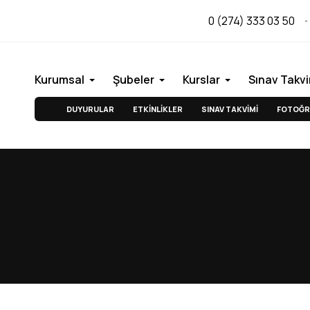
0 (274) 333 03 50
Kurumsal
Şubeler
Kurslar
Sınav Takvi
DUYURULAR
ETKİNLİKLER
SINAV TAKVİMİ
FOTOĞR