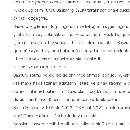
adları ile eşdeğer olmakla birlikte tablolarda yer almıyor
Yüksek Öğretim Kurulu Başkanlığı (YÖK) tarafından onaylı eşdeğ
c) Yazılı özgeçmiş.
Başvuru bilgilerinin doğruluğundan ve fotoğrafın uygunluğund
yanlışlıktan veya eksiklikten aday sorumludur. Eksik belgel
içerdiği anlaşılan başvurular dikkate alınmayacaktır. Başv
gerçeğe aykırı beyanda bulunduğu sonradan tespit edilenlerin 
atamaları yapılmış olsa dahi atamaları iptal edilir.
V GİRİŞ SINAV TARİHİ VE YERİ
Başvuru formu ve eki belgelerin incelenmesi sonucu yukarıda 
katılmaya hak kazanan adayların listesi ve sınav takvimi 9 
adresli internet sitesinin “Duyurular” başlıklı bölümünde d
durumlarını Kariyer Kapısı üzerinden takip edebilecektir.
Sözlü Giriş sınavı 19 Aralık 2022 - 23 Aralık 2022 tarihleri a
No: 1 Çankaya/Ankara” adresinde yapılacaktır.
Adaylar sınavda kimlik tespitinde kullanılmak üzere resmi 