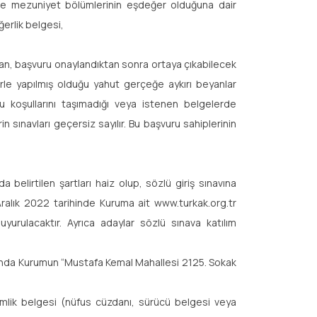
 ise mezuniyet bölümlerinin eşdeğer olduğuna dair
erlik belgesi,
an, başvuru onaylandıktan sonra ortaya çıkabilecek
erle yapılmış olduğu yahut gerçeğe aykırı beyanlar
uru koşullarını taşımadığı veya istenen belgelerde
sınavları geçersiz sayılır. Bu başvuru sahiplerinin
belirtilen şartları haiz olup, sözlü giriş sınavına
Aralık 2022 tarihinde Kuruma ait www.turkak.org.tr
uyurulacaktır. Ayrıca adaylar sözlü sınava katılım
rasında Kurumun “Mustafa Kemal Mahallesi 2125. Sokak
kimlik belgesi (nüfus cüzdanı, sürücü belgesi veya