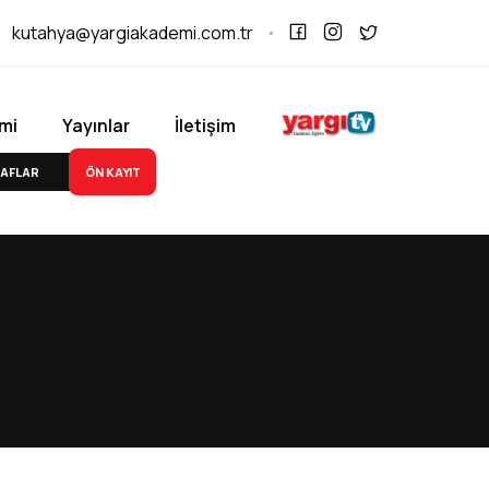
kutahya@yargiakademi.com.tr
mi
Yayınlar
İletişim
ÖN KAYIT
AFLAR