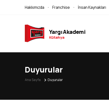
Hakkımızda
Franchise
İnsan Kaynakları
Yargı Akademi
Kütahya
Duyurular
Ana Sayfa
Duyurular