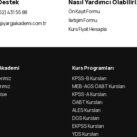
 Destek
Nasıl Yardımcı Olabilir
Ön Kayıt Formu
62) 431 55 88
İletişim Formu
i@yargiakademi.com.tr
Kurs Fiyat Hesapla
 Akademi
Kurs Programları
rimiz
KPSS-B Kursları
rımız
MEB-AGS ÖABT Kursları
ise
KPSS-A Kursları
m
ÖABT Kursları
ALES Kursları
DGS Kursları
EKPSS Kursları
YDS Kursları