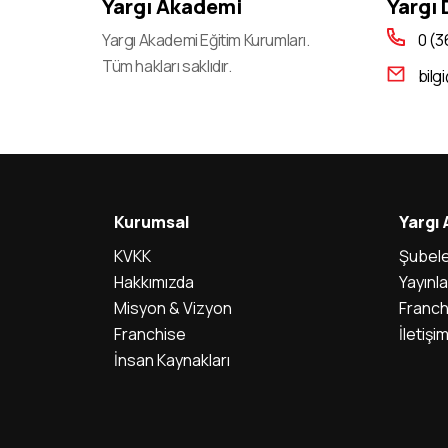
Yargı Akademi
Yargı
2023-KPSS A Grubu Ve Öğretmenlik Genel
Yargı Akademi Eğitim Kurumları.
0 (3
Yetenek-Genel Kültür Ve Eğitim Bilimleri
Tüm hakları saklıdır.
bilg
Oturumları sınava Giriş Belgeleri Erişime Açıldı
2023-Ales/2 başvurularının Alınması
2023-Yks: Sistemdeki Eğitim Bilgilerinin
Adaylar Tarafından Kontrolü Ve Eğitim Bilgisi
Seçme İşlemi
Kurumsal
Yargı
2023-Yks: Adayların Eğitim Bilgilerinin Kontrol
KVKK
Şubele
/ Güncelleme / Teyit İşlemleri İçin Okul
Hakkımızda
Yayınla
Müdürlüklerine Kamu Kurumları
Misyon & Vizyon
Franch
İşlemleri sisteminin Açılması
Franchise
İletişi
İnsan Kaynakları
2023-Yks için Sınav günü Açık Tutulacak İl/ilçe
Nüfus Müdürlükleri
2023 Yükseköğretim Kurumları Sınavı (2023-
Yks): deprem Bölgesinden Sınava Başvuran