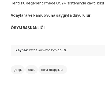
Her türlü değerlendirmede ÖSYM sisteminde kayıtlı bilgile
Adaylara ve kamuoyuna saygıyla duyurulur.
ÖSYM BAŞKANLIĞI
Kaynak
https://www.osym.gov.tr/
gy-gk
öabt
soru kitapçıkları