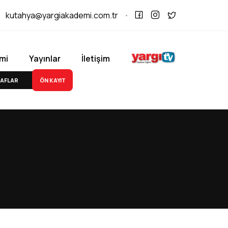
kutahya@yargiakademi.com.tr
mi
Yayınlar
İletişim
ÖN KAYIT
AFLAR