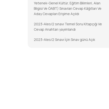
Yetenek-Genel Kültür, Eğitim Bilimleri, Alan
Bilgisi Ve ÖABT) Sınavları Cevap Kâğıtları Ve
Aday Cevapları Erişime Açıldı
2023-Ales/2 sınavı Temel Soru Kitapçığı Ve
Cevap Anahtarı yayımlandı
2023-Ales/2 Sınavı İçin Sınav günü Açık
Tutulacak İl/ilçe Nüfus Müdürlükleri
2023-DGS Cevap Kâğıtları Ve Aday Cevapları
Erişime Açıldı
2023-DGS Sonuçları Açıklandı
2023-KPSS-Öabt: Temel Soru Kitapçıkları Ve
Cevap Anahtarları Yayımlandı
2023-KPSS-ÖABT İçin Sınav Günü Açık
Tutulacak İl/ilçe Nüfus Müdürlükleri