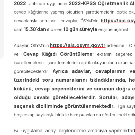
2022
2022-KPSS Öğretmenlik Ala
tarihinde uygulanan
cevap kâğıtlarına yapmış oldukları işaretlemelerin optik 
https://ais.os
cevaplarıyla soruların cevapları ÖSYM’nin
15.30'dan
10 gün süreyle
saat
itibaren
erişime açılmıştır.
https://ais.osym.gov.tr
Adaylar, ÖSYM’nin
adresine T.C. Ki
Cevap Kâğıdı Görüntüleme
ve “
” ekranını seçerek 
işaretlemelerini, işaretlemelerinin optik okuyucularla okunma
Ayrıca adaylar, cevaplarının v
görebileceklerdir.
üzerindeki soru numaralarını tıkladıklarında, 
kökünü, cevap seçeneklerini ve sorunun doğru cev
olduğu cevabı görebileceklerdir. Sorular, aday
seçenek diziliminde görüntülenmektedir.
İlgili s
boş cevap sayılarıyla birlikte ham puanları da gösterilmektedi
Bu uygulama, adayı bilgilendirme amacıyla yapılmaktadı