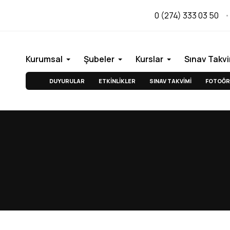
0 (274) 333 03 50
Kurumsal
Şubeler
Kurslar
Sınav Takvi
DUYURULAR
ETKİNLİKLER
SINAV TAKVİMİ
FOTOĞR