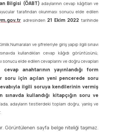
n Bilgisi (ÖABT)
adaylarının cevap kâğıtları ve
okuyucular tarafından okunması sonucu elde edilen
ym.gov.tr
21 Ekim 2022
adresinden
tarihinde
mlik Numaraları ve şifreleriyle giriş yapıp ilgili sınavı
sınavda kullandıkları cevap kâğıdı görüntüsünü,
sı sonucu elde edilen cevaplarını ve doğru cevapları
e cevap anahtarının yayınlandığı form
her soru için açılan yeni pencerede soru
abıyla ilgili soruya kendilerinin vermiş
ın sınavda kullandığı kitapçığın soru ve
ayfada, adayların testlerdeki toplam doğru, yanlış ve
r.
r. Görüntülenen sayfa belge niteliği taşımaz.