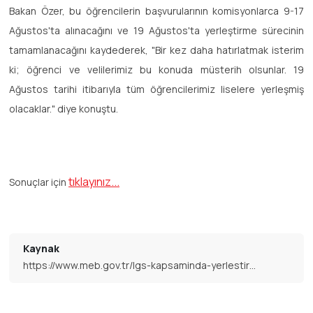
Bakan Özer, bu öğrencilerin başvurularının komisyonlarca 9-17
Ağustos'ta alınacağını ve 19 Ağustos'ta yerleştirme sürecinin
tamamlanacağını kaydederek, "Bir kez daha hatırlatmak isterim
ki; öğrenci ve velilerimiz bu konuda müsterih olsunlar. 19
Ağustos tarihi itibarıyla tüm öğrencilerimiz liselere yerleşmiş
olacaklar." diye konuştu.
tıklayınız...
Sonuçlar için
Kaynak
https://www.meb.gov.tr/lgs-kapsaminda-yerlestirmeye-esas-ikinci-nakil-sonuclari-aciklandi/haber/27213/tr