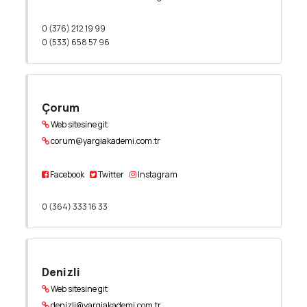
0 (376) 212 19 99
0 (533) 658 57 96
Çorum
Web sitesine git
corum@yargiakademi.com.tr
Facebook
Twitter
Instagram
0 (364) 333 16 33
Denizli
Web sitesine git
denizli@yargiakademi.com.tr