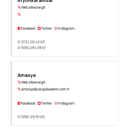
Afyonkarahisar
Web sitesine git
Facebook
Twitter
Instagram
0 (272) 212 42 03
0 (505) 284 38 51
Amasya
Web sitesine git
amasya@yargiakademi.com.tr
Facebook
Twitter
Instagram
0 (358) 212 81 00