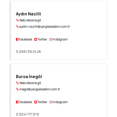
Aydın Nazilli
Web sitesine git
aydin-nazilli@yargiakademi.com.tr
Facebook
Twitter
Instagram
0 (256) 312 24 26
Bursa İnegöl
Web sitesine git
inegol@yargiakademi.com.tr
Facebook
Twitter
Instagram
0 (224) 777 01 12