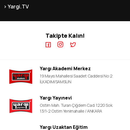
KPSS-B Kursları
Franchise
İnsan Kaynakları
Yargi.TV
MEB-AGS ÖABT Kursları
İletişim
KPSS GYGK Video Dersler
KPSS-A Kursları
KPSS EB Video Dersler
ÖABT Kursları
Takipte Kalın!
KPSS A Video Dersler
ALES Kursları
ÖABT Video Dersler
DGS Kursları
DGS Video Dersler
EKPSS Kursları
ALES Video Dersler
YDS Kursları
Yargı Akademi Merkez
YDS Video Ders
19 Mayıs Mahallesi Saadet Caddesi No:2
İLKADIM/SAMSUN
Yargı Yayınevi
Ostim Mah. Turan Çiğdem Cad. 1220 Sok.
13/1-2 Ostim Yenimahalle / ANKARA
Yargı Uzaktan Eğitim