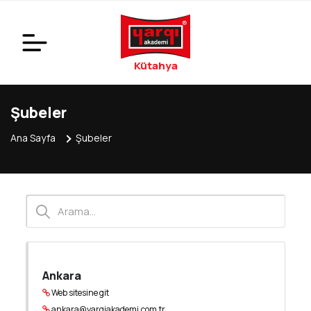
Kütahya
Şubeler
Ana Sayfa
Şubeler
Ankara
Web sitesine git
ankara@yargiakademi.com.tr