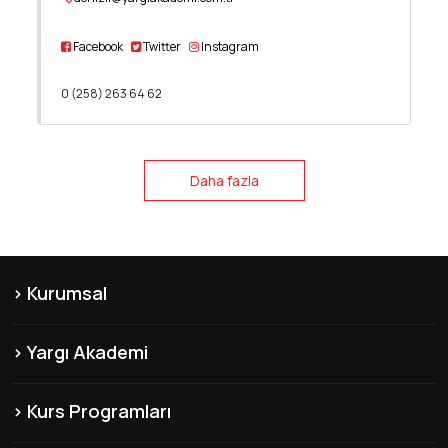
Facebook
Twitter
Instagram
0 (258) 263 64 62
Daha fazla
Kurumsal
KVKK
Yargı Akademi
Hakkımızda
Şubelerimiz
Misyon & Vizyon
Kurs Programları
Yayınlarımız
Franchise