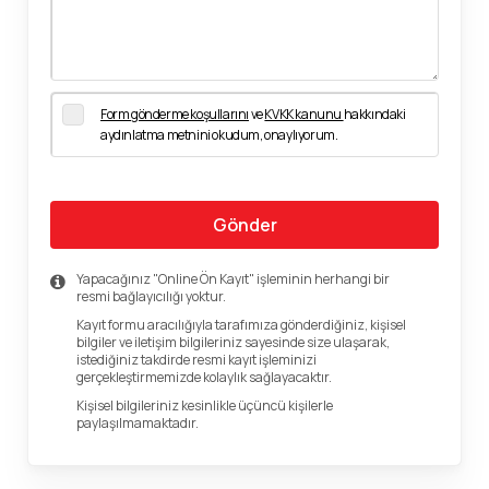
Form gönderme koşullarını
ve
KVKK kanunu
hakkındaki
aydınlatma metnini okudum, onaylıyorum.
Gönder
Yapacağınız "Online Ön Kayıt" işleminin herhangi bir
resmi bağlayıcılığı yoktur.
Kayıt formu aracılığıyla tarafımıza gönderdiğiniz, kişisel
bilgiler ve iletişim bilgileriniz sayesinde size ulaşarak,
istediğiniz takdirde resmi kayıt işleminizi
gerçekleştirmemizde kolaylık sağlayacaktır.
Kişisel bilgileriniz kesinlikle üçüncü kişilerle
paylaşılmamaktadır.