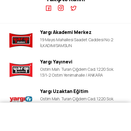
ALES Kursları
ÖABT Video Dersler
DGS Kursları
DGS Video Dersler
EKPSS Kursları
ALES Video Dersler
YDS Kursları
Yargı Akademi Merkez
YDS Video Ders
19 Mayıs Mahallesi Saadet Caddesi No:2
İLKADIM/SAMSUN
Yargı Yayınevi
Ostim Mah. Turan Çiğdem Cad. 1220 Sok.
13/1-2 Ostim Yenimahalle / ANKARA
Yargı Uzaktan Eğitim
Ostim Mah. Turan Çiğdem Cad. 1220 Sok.
13/1-2 Ostim Yenimahalle / ANKARA
Fiyat Al
Ön Kayıt