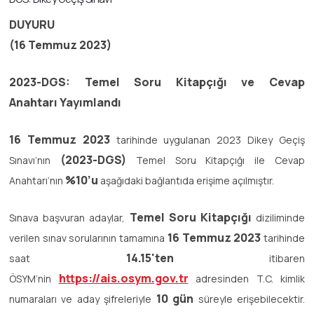
DUYURU
(
16 Temmuz 2023)
2023-DGS: Temel Soru Kitapçığı ve Cevap
Anahtarı Yayımlandı
16 Temmuz 2023
tarihinde uygulanan 2023 Dikey Geçiş
(2023-DGS)
Sınavı’nın
Temel Soru Kitapçığı ile Cevap
%10’u
Anahtarı’nın
aşağıdaki bağlantıda erişime açılmıştır.
Temel Soru Kitapçığı
Sınava başvuran adaylar,
diziliminde
16 Temmuz 2023
verilen sınav sorularının tamamına
tarihinde
14.15'ten
saat
itibaren
https://ais.osym.gov.tr
ÖSYM’nin
adresinden T.C. kimlik
10 gün
numaraları ve aday şifreleriyle
süreyle erişebilecektir.