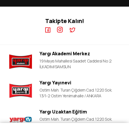
KPSS GYGK Video Dersler
KPSS-A Kursları
KPSS EB Video Dersler
ÖABT Kursları
Takipte Kalın!
KPSS A Video Dersler
ALES Kursları
ÖABT Video Dersler
DGS Kursları
DGS Video Dersler
EKPSS Kursları
ALES Video Dersler
YDS Kursları
Yargı Akademi Merkez
YDS Video Ders
19 Mayıs Mahallesi Saadet Caddesi No:2
İLKADIM/SAMSUN
Yargı Yayınevi
Ostim Mah. Turan Çiğdem Cad. 1220 Sok.
13/1-2 Ostim Yenimahalle / ANKARA
Yargı Uzaktan Eğitim
Ostim Mah. Turan Çiğdem Cad. 1220 Sok.
13/1-2 Ostim Yenimahalle / ANKARA