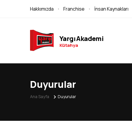
Hakkımızda
Franchise
İnsan Kaynakları
Yargı Akademi
Kütahya
Duyurular
Ana Sayfa
Duyurular