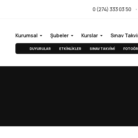
0 (274) 333 03 50
Kurumsal
Şubeler
Kurslar
Sınav Takvi
DUYURULAR
ETKİNLİKLER
SINAV TAKVİMİ
FOTOĞR