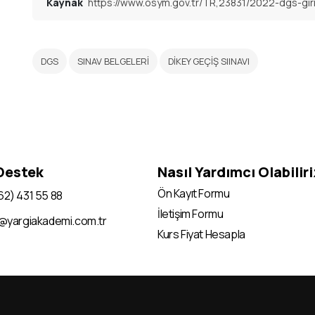
Kaynak
https://www.osym.gov.tr/TR,23831/2022-dgs-giri
DGS
SINAV BELGELERİ
DİKEY GEÇİŞ SIINAVI
 Destek
Nasıl Yardımcı Olabilir
Ön Kayıt Formu
62) 431 55 88
İletişim Formu
i@yargiakademi.com.tr
Kurs Fiyat Hesapla