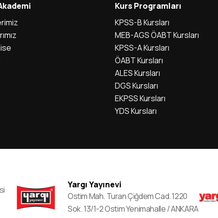
 Akademi
Kurs Programları
rimiz
KPSS-B Kursları
rımız
MEB-AGS ÖABT Kursları
ise
KPSS-A Kursları
m
ÖABT Kursları
ALES Kursları
DGS Kursları
EKPSS Kursları
YDS Kursları
Yargı Yayınevi
si
Ostim Mah. Turan Çiğdem Cad. 1220
Sok. 13/1-2 Ostim Yenimahalle / ANKARA