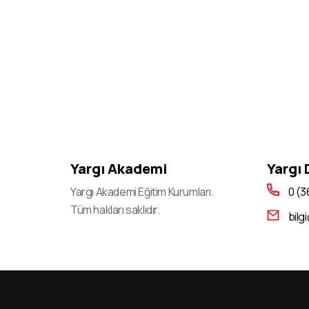
2022-KPSS (Lisans, Ön Lisans Ve
Ortaöğretim): Branş Bazında Sıralamaların
Güncellenmesi
2023-KPSS Alan Bilgisi Oturumlarının Temel
Soru Kitapçıkları Ve Cevap Anahtarları
Yayımlandı
2023-KPSS Öğretmenlik Alan Bilgisi Testi
(Öabt) sınava Giriş Belgeleri Erişime Açıldı
Yargı Akademi
Yargı
2023-KPSS Alan Bilgisi Oturumları için Sınav
Günü Açık Tutulacak İl/ilçe Nüfus Müdürlükleri
Yargı Akademi Eğitim Kurumları.
0 (3
Tüm hakları saklıdır.
2023-KPSS A Grubu Ve Öğretmenlik Sınavı
bilg
Genel Yetenek-Genel Kültür/eğitim Bilimleri
Oturumlarının Temel Soru Kitapçıkları Ve
Cevap Anahtarları Yayımlandı
2023-Dgs: Temel Soru Kitapçığı Ve Cevap
Anahtarı yayımlandı