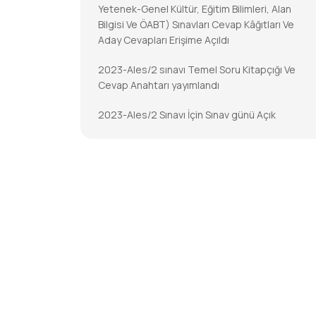
Yetenek-Genel Kültür, Eğitim Bilimleri, Alan
Bilgisi Ve ÖABT) Sınavları Cevap Kâğıtları Ve
Aday Cevapları Erişime Açıldı
2023-Ales/2 sınavı Temel Soru Kitapçığı Ve
Cevap Anahtarı yayımlandı
2023-Ales/2 Sınavı İçin Sınav günü Açık
Tutulacak İl/ilçe Nüfus Müdürlükleri
2023-DGS Cevap Kâğıtları Ve Aday Cevapları
Erişime Açıldı
2023-DGS Sonuçları Açıklandı
2023-KPSS-Öabt: Temel Soru Kitapçıkları Ve
Cevap Anahtarları Yayımlandı
2023-KPSS-ÖABT İçin Sınav Günü Açık
Tutulacak İl/ilçe Nüfus Müdürlükleri