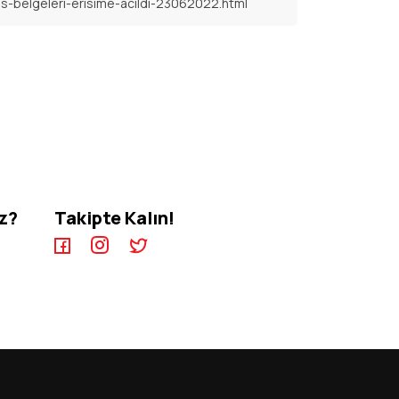
s-belgeleri-erisime-acildi-23062022.html
iz?
Takipte Kalın!