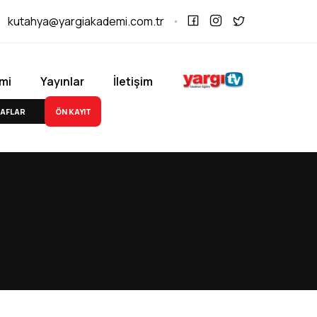
kutahya@yargiakademi.com.tr
mi
Yayınlar
İletişim
ÖN KAYIT
AFLAR