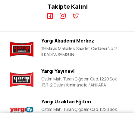
Takipte Kalın!
KPSS A Video Dersler
ALES Kursları
ÖABT Video Dersler
DGS Kursları
DGS Video Dersler
EKPSS Kursları
ALES Video Dersler
YDS Kursları
Yargı Akademi Merkez
YDS Video Ders
19 Mayıs Mahallesi Saadet Caddesi No:2
İLKADIM/SAMSUN
Yargı Yayınevi
Ostim Mah. Turan Çiğdem Cad. 1220 Sok.
13/1-2 Ostim Yenimahalle / ANKARA
Yargı Uzaktan Eğitim
Ostim Mah. Turan Çiğdem Cad. 1220 Sok.
13/1-2 Ostim Yenimahalle / ANKARA
Fiyat Al
Ön Kayıt