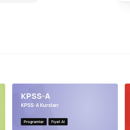
KPSS-A
KPSS-A Kursları
Programlar
Fiyat Al