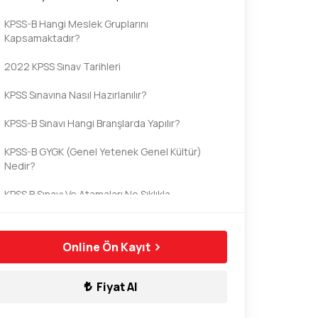
KPSS-B Hangi Meslek Gruplarını
Kapsamaktadır?
2022 KPSS Sınav Tarihleri
KPSS Sınavına Nasıl Hazırlanılır?
KPSS-B Sınavı Hangi Branşlarda Yapılır?
KPSS-B GYGK (Genel Yetenek Genel Kültür)
Nedir?
KPSS B Sınavı Ve Atamaları Ne Sıklıkla
Yapılmaktadır?
KPSS-B Sınavına Kimler Girebilir?
Online Ön Kayıt
Fiyat Al