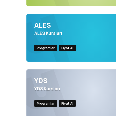
ALES
ALES Kursları
Programlar
Fiyat Al
YDS
YDS Kursları
Programlar
Fiyat Al