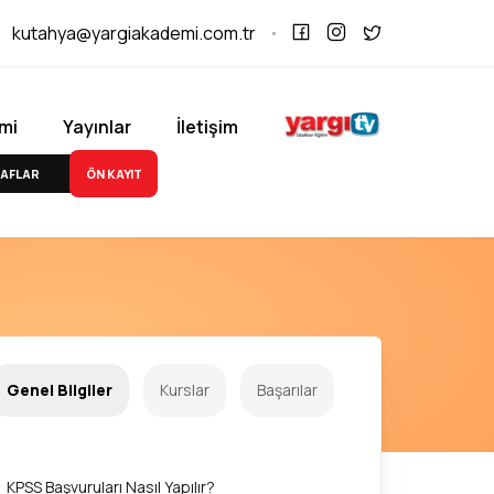
kutahya@yargiakademi.com.tr
mi
Yayınlar
İletişim
ÖN KAYIT
AFLAR
Genel Bilgiler
Kurslar
Başarılar
KPSS Başvuruları Nasıl Yapılır?