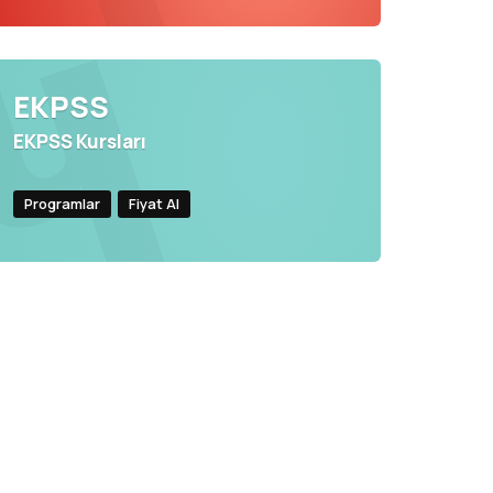
EKPSS
EKPSS Kursları
Programlar
Fiyat Al