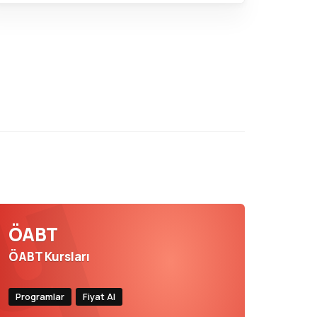
ÖABT
ÖABT Kursları
Programlar
Fiyat Al