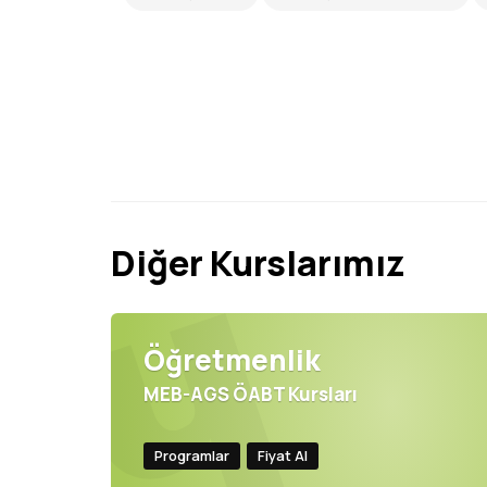
Diğer Kurslarımız
Öğretmenlik
MEB-AGS ÖABT Kursları
Programlar
Fiyat Al