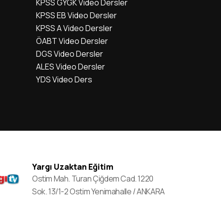
KPSS GYGK Video Dersler
KPSS EB Video Dersler
KPSS A Video Dersler
ÖABT Video Dersler
DGS Video Dersler
ALES Video Dersler
YDS Video Ders
Yargı Uzaktan Eğitim
Ostim Mah. Turan Çiğdem Cad. 1220
Sok. 13/1-2 Ostim Yenimahalle / ANKARA