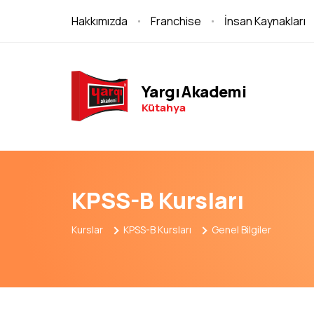
Hakkımızda
Franchise
İnsan Kaynakları
Yargı Akademi
Kütahya
KPSS-B Kursları
Kurslar
KPSS-B Kursları
Genel Bilgiler