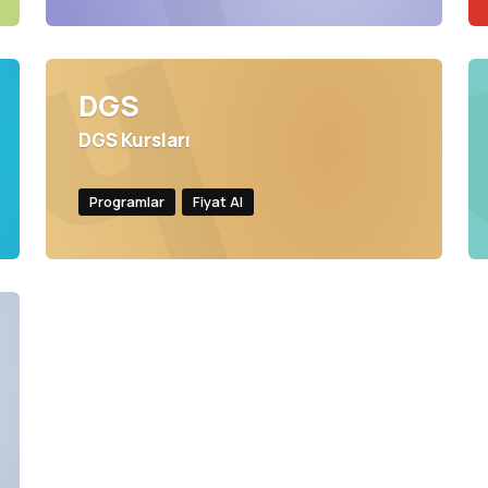
DGS
DGS Kursları
Programlar
Fiyat Al