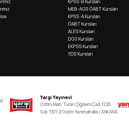
rimiz
KPSS-B Kursları
rımız
MEB-AGS ÖABT Kursları
ise
KPSS-A Kursları
m
ÖABT Kursları
ALES Kursları
DGS Kursları
EKPSS Kursları
YDS Kursları
Yargı Yayınevi
si
Ostim Mah. Turan Çiğdem Cad. 1220
Sok. 13/1-2 Ostim Yenimahalle / ANKARA