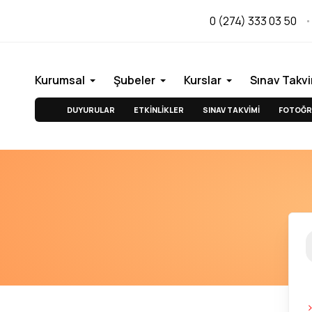
0 (274) 333 03 50
Kurumsal
Şubeler
Kurslar
Sınav Takvi
DUYURULAR
ETKİNLİKLER
SINAV TAKVİMİ
FOTOĞR