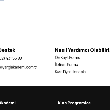
 Destek
Nasıl Yardımcı Olabilir
Ön Kayıt Formu
62) 431 55 88
İletişim Formu
i@yargiakademi.com.tr
Kurs Fiyat Hesapla
 Akademi
Kurs Programları