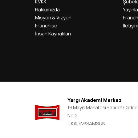
KVKK
Şubele
Hakkımızda
Yayınla
Misyon & Vizyon
Franch
Franchise
İletişi
İnsan Kaynakları
Yargı Akademi Merkez
19 Mayıs Mahallesi Saadet Cadde
No:2
İLKADIM/SAMSUN